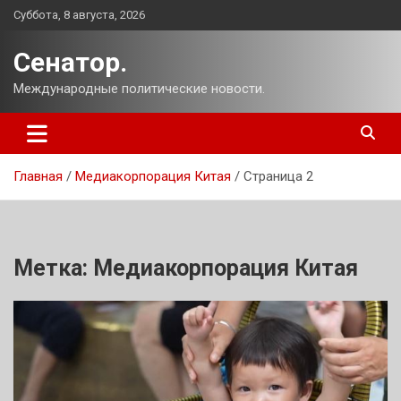
Перейти
Суббота, 8 августа, 2026
к
содержимому
Сенатор.
Международные политические новости.
Главная
Медиакорпорация Китая
Страница 2
Метка:
Медиакорпорация Китая