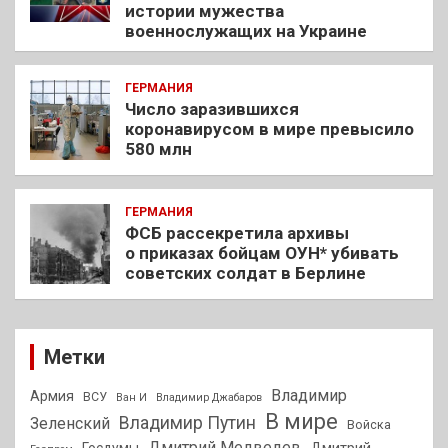
истории мужества
военнослужащих на Украине
ГЕРМАНИЯ
Число заразившихся
коронавирусом в мире превысило
580 млн
ГЕРМАНИЯ
ФСБ рассекретила архивы
о приказах бойцам ОУН* убивать
советских солдат в Берлине
Метки
Владимир
Армия
ВСУ
Ван И
Владимир Джабаров
В мире
Владимир Путин
Зеленский
Войска
Дмитрий Медведев
Госдумы