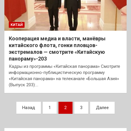
КИТАЙ
Кооперация медиа и власти, манёвры
китайского флота, гонки пловцов-
экстремалов — смотрите «Китайскую
панораму»-203
Кадры из программы «Китайская панорама» Смотрите
информационно-публицистическую программу
«Китайская панорама» на телеканале «Большая Азия»
(Выпуск 203):…
Пагинация
Назад
1
2
3
Далее
записей