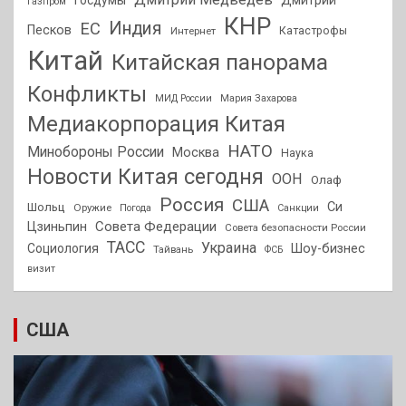
Дмитрий
Газпром
КНР
Индия
ЕС
Песков
Интернет
Катастрофы
Китай
Китайская панорама
Конфликты
МИД России
Мария Захарова
Медиакорпорация Китая
НАТО
Минобороны России
Москва
Наука
Новости Китая сегодня
ООН
Олаф
Россия
США
Си
Шольц
Оружие
Погода
Санкции
Совета Федерации
Цзиньпин
Совета безопасности России
ТАСС
Украина
Социология
Шоу-бизнес
Тайвань
ФСБ
визит
США