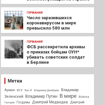
ГЕРМАНИЯ
Число заразившихся
коронавирусом в мире
превысило 580 млн
ГЕРМАНИЯ
ФСБ рассекретила архивы
о приказах бойцам ОУН*
убивать советских солдат
в Берлине
Метки
Владимир
Армия
ВСУ
Ван И
Владимир Джабаров
В мире
Владимир Путин
Зеленский
Войска
Дмитрий Медведев
Госдумы
Дмитрий
Газпром