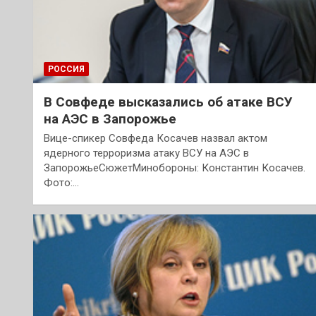
РОССИЯ
В Совфеде высказались об атаке ВСУ
на АЭС в Запорожье
Вице-спикер Совфеда Косачев назвал актом
ядерного терроризма атаку ВСУ на АЭС в
ЗапорожьеСюжетМинобороны: Константин Косачев.
Фото:…