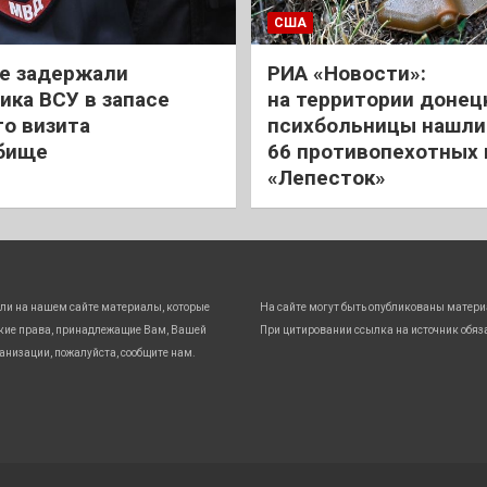
США
е задержали
РИА «Новости»:
ика ВСУ в запасе
на территории донец
го визита
психбольницы нашли
бище
66 противопехотных
«Лепесток»
ли на нашем сайте материалы, которые
На сайте могут быть опубликованы матери
кие права, принадлежащие Вам, Вашей
При цитировании ссылка на источник обяз
анизации, пожалуйста, сообщите нам.