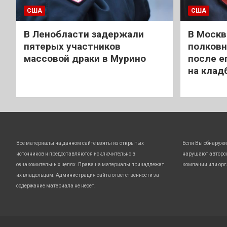
США
США
В Ленобласти задержали
В Москв
пятерых участников
полковн
массовой драки в Мурино
после е
на клад
Все материалы на данном сайте взяты из открытых
Если Вы обнаружи
источников и предоставляются исключительно в
нарушают авторс
ознакомительных целях. Права на материалы принадлежат
компании или орг
их владельцам. Администрация сайта ответственности за
содержание материала не несет.