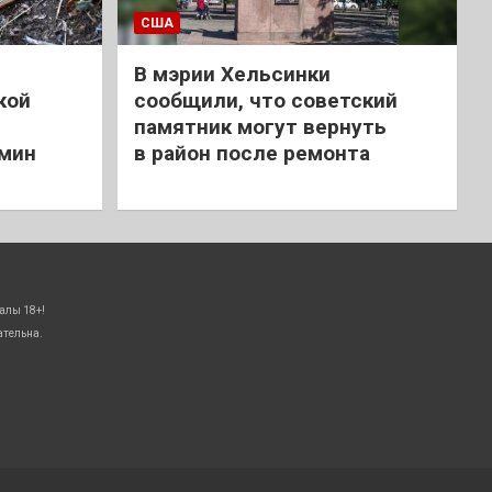
США
В мэрии Хельсинки
кой
сообщили, что советский
памятник могут вернуть
 мин
в район после ремонта
алы 18+!
ательна.