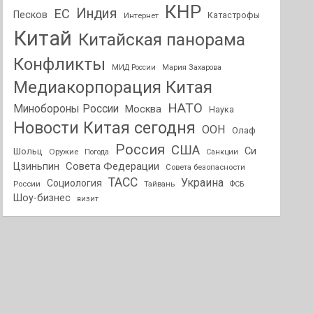
КНР
Индия
ЕС
Песков
Интернет
Катастрофы
Китай
Китайская панорама
Конфликты
МИД России
Мария Захарова
Медиакорпорация Китая
НАТО
Минобороны России
Москва
Наука
Новости Китая сегодня
ООН
Олаф
Россия
США
Си
Шольц
Оружие
Погода
Санкции
Совета Федерации
Цзиньпин
Совета безопасности
ТАСС
Украина
Социология
России
Тайвань
ФСБ
Шоу-бизнес
визит