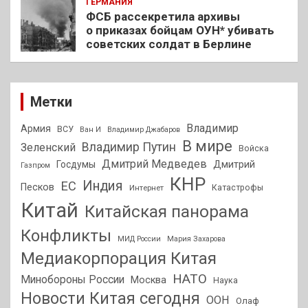
ГЕРМАНИЯ
ФСБ рассекретила архивы
о приказах бойцам ОУН* убивать
советских солдат в Берлине
Метки
Владимир
Армия
ВСУ
Ван И
Владимир Джабаров
В мире
Владимир Путин
Зеленский
Войска
Дмитрий Медведев
Госдумы
Дмитрий
Газпром
КНР
Индия
ЕС
Песков
Интернет
Катастрофы
Китай
Китайская панорама
Конфликты
МИД России
Мария Захарова
Медиакорпорация Китая
НАТО
Минобороны России
Москва
Наука
Новости Китая сегодня
ООН
Олаф