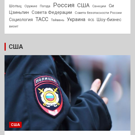
Россия
США
Си
Шольц
Оружие
Погода
Санкции
Совета Федерации
Цзиньпин
Совета безопасности России
ТАСС
Украина
Социология
Шоу-бизнес
Тайвань
ФСБ
визит
США
США