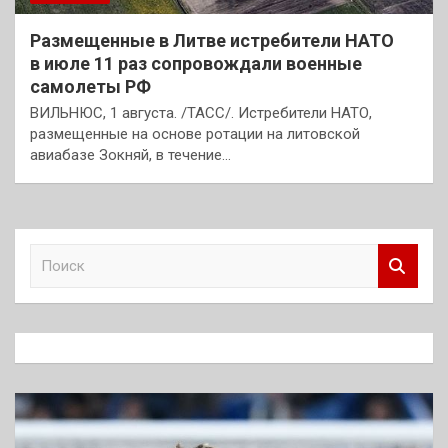
Размещенные в Литве истребители НАТО
в июле 11 раз сопровождали военные
самолеты РФ
ВИЛЬНЮС, 1 августа. /ТАСС/. Истребители НАТО,
размещенные на основе ротации на литовской
авиабазе Зокняй, в течение…
П
о
и
с
к