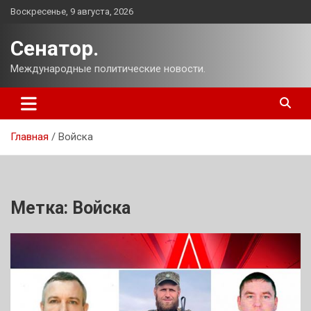
Перейти
Воскресенье, 9 августа, 2026
к
содержимому
Сенатор.
Международные политические новости.
Главная
Войска
Метка:
Войска