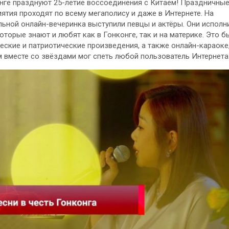
нге празднуют 25-летие воссоединения с Китаем! Праздничны
ятия проходят по всему мегаполису и даже в Интернете. На
ьной онлайн-вечеринка выступили певцы и актёры. Они исполн
которые знают и любят как в Гонконге, так и на материке. Это б
еские и патриотические произведения, а также онлайн-караоке,
 вместе со звёздами мог спеть любой пользователь Интернета