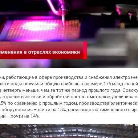
и, работающие в сфере производства и снабжения электроэне
газа и воды получили общую прибыль в размере 175 млрд юаней
а четверть меньше, чем за тот же период прошлого года. Совок
 отрасли выплавки и обработки цветных металлов увеличилас
25% по сравнению с прошлым годом, производства электрическ
 оборудования – почти на 15%, производства химического сыр
ии – почти на 14%.