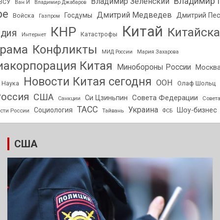
Владимир 
Владимир Зеленский
ВСУ
Ван И
Владимир Джабаров
ре
Дмитрий Медведев
Госдумы
Дмитрий Пе
Войска
Газпром
Китай
КНР
Китайска
дия
Интернет
Катастрофы
орама
Конфликты
МИД России
Мария Захарова
акорпорация Китая
Минобороны России
Москв
Новости Китая сегодня
ООН
Олаф Шольц
Наука
оссия
США
Совета Федерации
Си Цзиньпин
Совет
Санкции
ТАСС
Украина
Социология
Шоу-бизнес
сти России
Тайвань
ФСБ
США