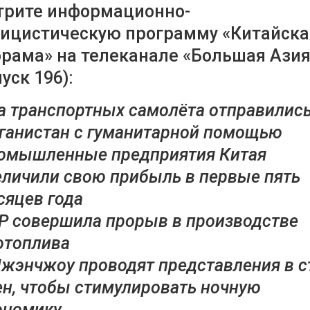
трите информационно-
ицистическую программу «Китайска
рама» на телеканале «Большая Азия
уск 196):
а транспортных самолёта отправились
ганистан с гуманитарной помощью
омышленные предприятия Китая
еличили свою прибыль в первые пять
сяцев года
Р совершила прорыв в производстве
отоплива
Чжэнчжоу проводят представления в с
ен, чтобы стимулировать ночную
ономику