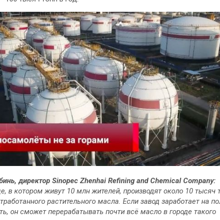
бинь, директор Sinopec Zhenhai Refining and Chemical Company:
де, в котором живут 10 млн жителей, производят около 10 тысяч 
тработанного растительного масла. Если завод заработает на п
ь, он сможет перерабатывать почти всё масло в городе такого