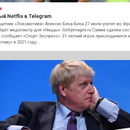
Я
й Netflix в Telegram
итник «Локомотива» Алексис Бека-Бека 27 июля улетит во Фр
йдёт медосмотр для «Ниццы». Gettyimages.ru Сумма сделки сос
, сообщает «Спорт-Экспресс». 21-летний игрок присоединился 
тиву» в 2021 году.…