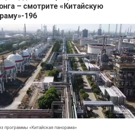
онга – смотрите «Китайскую
раму»-196
з программы «Китайская панорама»