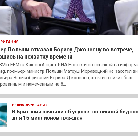
БРИТАНИЯ
ер Польши отказал Борису Джонсону во встрече,
вшись на нехватку времени
BM.ruFBM.ru Как сообщает РИА Новости со ссылкой на инфор
rg, премьер-министр Польши Матеуш Моравецкий не захотел в
мьера Великобритании Бориса Джонсона, хотя его визит был
рованным и намеченным на 8…
ВЕЛИКОБРИТАНИЯ
В Британии заявили об угрозе топливной бедно
для 15 миллионов граждан