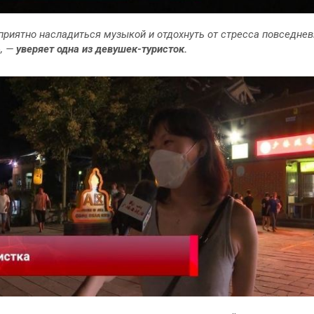
приятно насладиться музыкой и отдохнуть от стресса повседне
, —
уверяет одна из девушек-туристок.