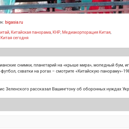
ик:
bigasia.ru
итай
,
Китайская панорама
,
КНР
,
Медиакорпорация Китая
,
 Китая сегодня
гация
ианские снимки, планетарий на «крыше мира», мопедный бум, иг
-футбол, схватки на рогах – смотрите «Китайскую панораму»-19
сям
ис Зеленского рассказал Вашингтону об оборонных нуждах Ук