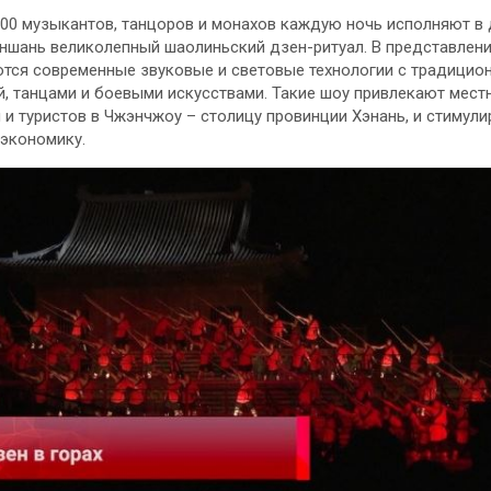
00 музыкантов, танцоров и монахов каждую ночь исполняют в
ншань великолепный шаолиньский дзен-ритуал. В представлен
тся современные звуковые и световые технологии с традицио
, танцами и боевыми искусствами. Такие шоу привлекают мест
 и туристов в Чжэнчжоу – столицу провинции Хэнань, и стимул
экономику.