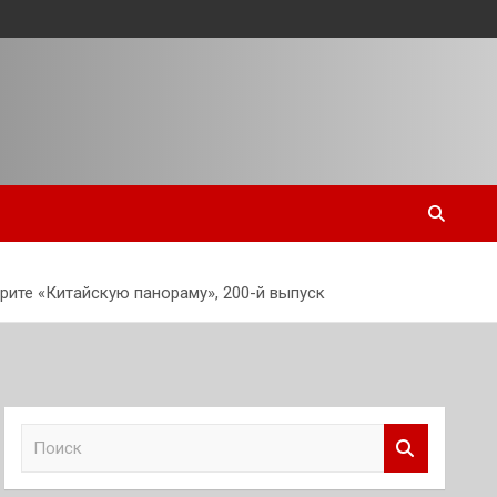
рите «Китайскую панораму», 200-й выпуск
П
о
и