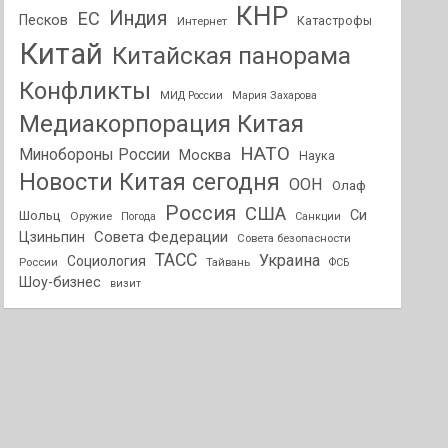
КНР
Индия
ЕС
Песков
Интернет
Катастрофы
Китай
Китайская панорама
Конфликты
МИД России
Мария Захарова
Медиакорпорация Китая
НАТО
Минобороны России
Москва
Наука
Новости Китая сегодня
ООН
Олаф
Россия
США
Си
Шольц
Оружие
Погода
Санкции
Совета Федерации
Цзиньпин
Совета безопасности
ТАСС
Украина
Социология
России
Тайвань
ФСБ
Шоу-бизнес
визит