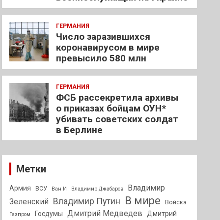
ГЕРМАНИЯ
Число заразившихся
коронавирусом в мире
превысило 580 млн
ГЕРМАНИЯ
ФСБ рассекретила архивы
о приказах бойцам ОУН*
убивать советских солдат
в Берлине
Метки
Владимир
Армия
ВСУ
Ван И
Владимир Джабаров
В мире
Владимир Путин
Зеленский
Войска
Дмитрий Медведев
Госдумы
Дмитрий
Газпром