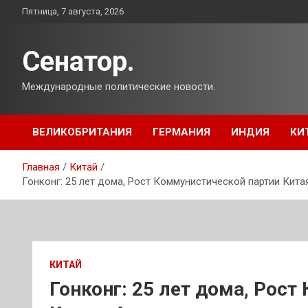
Перейти
Пятница, 7 августа, 2026
к
содержимому
Сенатор.
Международные политические новости.
ВЕЛИКОБРИТАНИЯ
ГЕРМАНИЯ
ИНДИЯ
КИ
Главная
Китай
Гонконг: 25 лет дома, Рост Коммунистической партии Кита
КИТАЙ
Гонконг: 25 лет дома, Рос