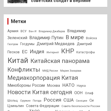
советских солдат в Берлине
Метки
Владимир
Армия
ВСУ
Ван И
Владимир Джабаров
В мире
Владимир Путин
Зеленский
Войска
Дмитрий Медведев
Госдумы
Дмитрий
Газпром
КНР
Индия
ЕС
Песков
Интернет
Катастрофы
Китай
Китайская панорама
Конфликты
МИД России
Мария Захарова
Медиакорпорация Китая
НАТО
Минобороны России
Москва
Наука
Новости Китая сегодня
ООН
Олаф
Россия
США
Си
Шольц
Оружие
Погода
Санкции
Совета Федерации
Цзиньпин
Совета безопасности России