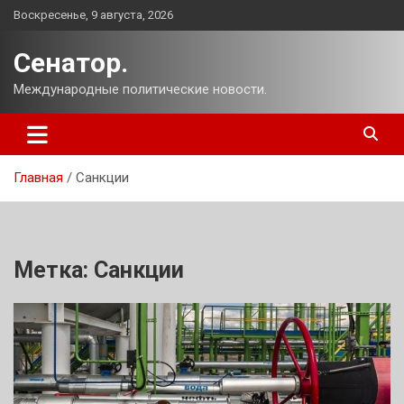
Перейти
Воскресенье, 9 августа, 2026
к
содержимому
Сенатор.
Международные политические новости.
Главная
Санкции
Метка:
Санкции