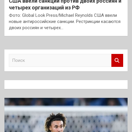
США ввели санкции против двоих россиян и
четырех организаций из РФ
Фото: Global Look Press/Michael Reynolds США ввели
новые антироссийские санкции. Рестрикции касаются
двоих россиян и четырех…
П
о
и
с
к