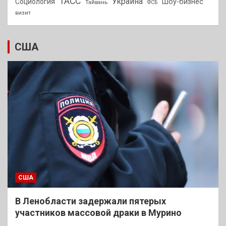
ТАСС
Украина
Социология
Шоу-бизнес
Тайвань
ФСБ
визит
США
США
В Ленобласти задержали пятерых
участников массовой драки в Мурино