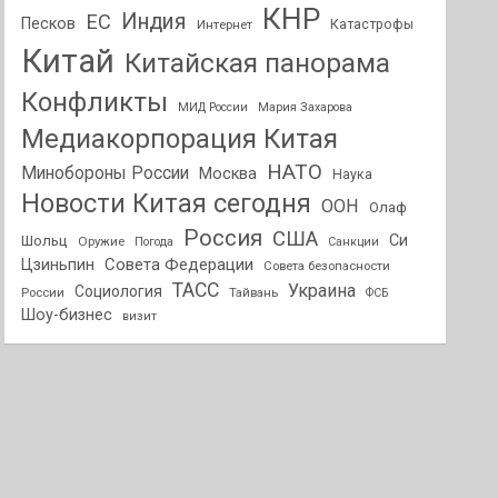
КНР
Индия
ЕС
Песков
Интернет
Катастрофы
Китай
Китайская панорама
Конфликты
МИД России
Мария Захарова
Медиакорпорация Китая
НАТО
Минобороны России
Москва
Наука
Новости Китая сегодня
ООН
Олаф
Россия
США
Си
Шольц
Оружие
Погода
Санкции
Совета Федерации
Цзиньпин
Совета безопасности
ТАСС
Украина
Социология
России
Тайвань
ФСБ
Шоу-бизнес
визит