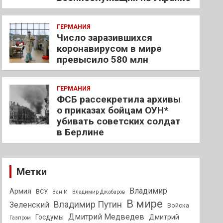
ГЕРМАНИЯ
Число заразившихся
коронавирусом в мире
превысило 580 млн
ГЕРМАНИЯ
ФСБ рассекретила архивы
о приказах бойцам ОУН*
убивать советских солдат
в Берлине
Метки
Владимир
Армия
ВСУ
Ван И
Владимир Джабаров
В мире
Владимир Путин
Зеленский
Войска
Дмитрий Медведев
Госдумы
Дмитрий
Газпром