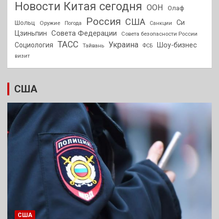
Новости Китая сегодня
ООН
Олаф
Россия
США
Си
Шольц
Оружие
Погода
Санкции
Совета Федерации
Цзиньпин
Совета безопасности России
ТАСС
Украина
Социология
Шоу-бизнес
Тайвань
ФСБ
визит
США
США