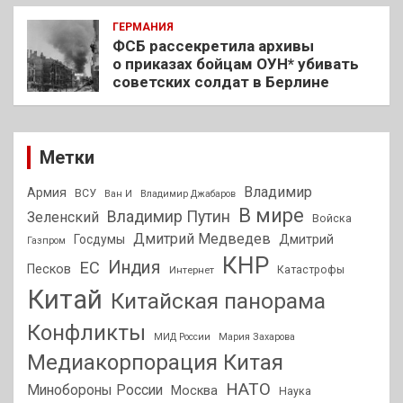
ГЕРМАНИЯ
ФСБ рассекретила архивы
о приказах бойцам ОУН* убивать
советских солдат в Берлине
Метки
Владимир
Армия
ВСУ
Ван И
Владимир Джабаров
В мире
Владимир Путин
Зеленский
Войска
Дмитрий Медведев
Госдумы
Дмитрий
Газпром
КНР
Индия
ЕС
Песков
Интернет
Катастрофы
Китай
Китайская панорама
Конфликты
МИД России
Мария Захарова
Медиакорпорация Китая
НАТО
Минобороны России
Москва
Наука