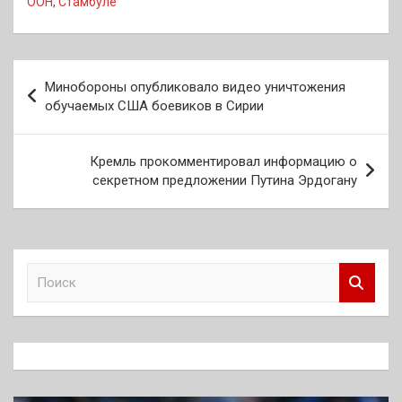
ООН
,
Стамбуле
Навигация
Минобороны опубликовало видео уничтожения
по
обучаемых США боевиков в Сирии
записям
Кремль прокомментировал информацию о
секретном предложении Путина Эрдогану
П
о
и
с
к