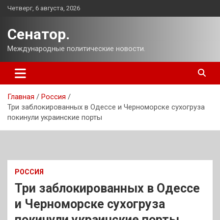
Перейти
Четверг, 6 августа, 2026
к
содержимому
Сенатор.
Международные политические новости.
Главная
Россия
Три заблокированных в Одессе и Черноморске сухогруза
покинули украинские порты
РОССИЯ
Три заблокированных в Одессе
и Черноморске сухогруза
покинули украинские порты