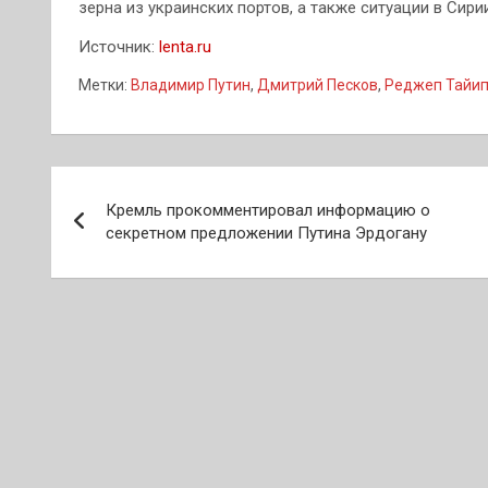
зерна из украинских портов, а также ситуации в Сирии
Источник:
lenta.ru
Метки:
Владимир Путин
,
Дмитрий Песков
,
Реджеп Тайип
Навигация
Кремль прокомментировал информацию о
по
секретном предложении Путина Эрдогану
записям