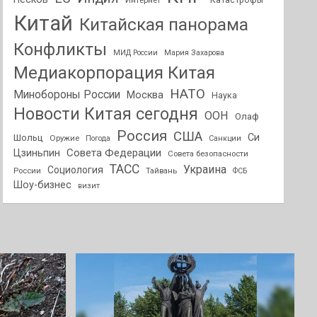
Интернет
Катастрофы
Китай
Китайская панорама
Конфликты
МИД России
Мария Захарова
Медиакорпорация Китая
НАТО
Минобороны России
Москва
Наука
Новости Китая сегодня
ООН
Олаф
Россия
США
Си
Шольц
Оружие
Погода
Санкции
Совета Федерации
Цзиньпин
Совета безопасности
ТАСС
Украина
Социология
России
Тайвань
ФСБ
Шоу-бизнес
визит