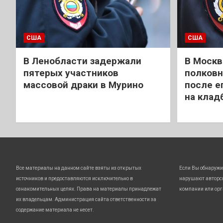
США
США
В Ленобласти задержали
В Москв
пятерых участников
полковн
массовой драки в Мурино
после е
на клад
Все материалы на данном сайте взяты из открытых
Если Вы обнаружи
источников и предоставляются исключительно в
нарушают авторс
ознакомительных целях. Права на материалы принадлежат
компании или орг
их владельцам. Администрация сайта ответственности за
содержание материала не несет.