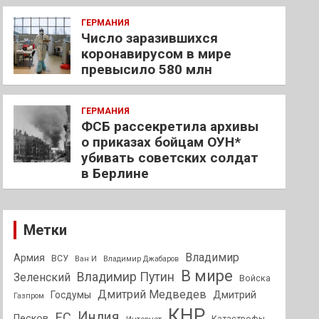
ГЕРМАНИЯ
Число заразившихся
коронавирусом в мире
превысило 580 млн
ГЕРМАНИЯ
ФСБ рассекретила архивы
о приказах бойцам ОУН*
убивать советских солдат
в Берлине
Метки
Владимир
Армия
ВСУ
Ван И
Владимир Джабаров
В мире
Владимир Путин
Зеленский
Войска
Дмитрий Медведев
Госдумы
Дмитрий
Газпром
КНР
Индия
ЕС
Песков