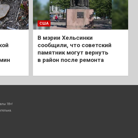
США
В мэрии Хельсинки
кой
сообщили, что советский
памятник могут вернуть
 мин
в район после ремонта
алы 18+!
ательна.