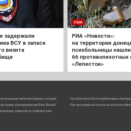
США
е задержали
РИА «Новости»:
ика ВСУ в запасе
на территории донец
го визита
психбольницы нашли
бище
66 противопехотных
«Лепесток»
ли на нашем сайте материалы, которые
На сайте могут быть опубликованы матери
кие права, принадлежащие Вам, Вашей
При цитировании ссылка на источник обяз
анизации, пожалуйста, сообщите нам.