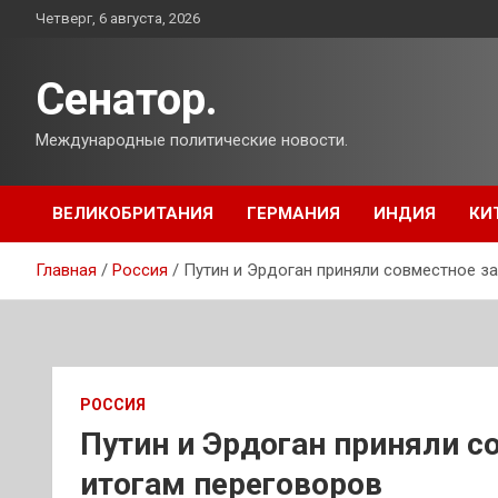
Перейти
Четверг, 6 августа, 2026
к
содержимому
Сенатор.
Международные политические новости.
ВЕЛИКОБРИТАНИЯ
ГЕРМАНИЯ
ИНДИЯ
КИ
Главная
Россия
Путин и Эрдоган приняли совместное з
РОССИЯ
Путин и Эрдоган приняли с
итогам переговоров