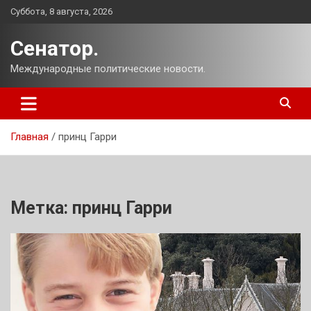
Перейти
Суббота, 8 августа, 2026
к
содержимому
Сенатор.
Международные политические новости.
Главная
принц Гарри
Метка:
принц Гарри