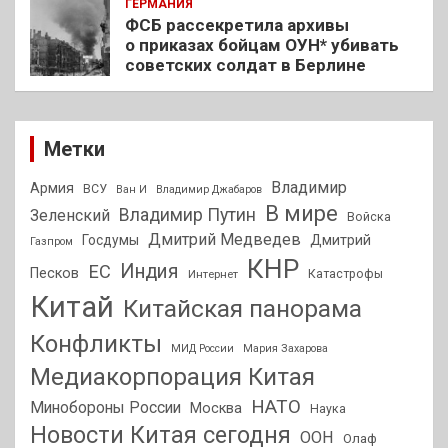
ГЕРМАНИЯ
ФСБ рассекретила архивы
о приказах бойцам ОУН* убивать
советских солдат в Берлине
Метки
Владимир
Армия
ВСУ
Ван И
Владимир Джабаров
В мире
Владимир Путин
Зеленский
Войска
Дмитрий Медведев
Госдумы
Дмитрий
Газпром
КНР
Индия
ЕС
Песков
Интернет
Катастрофы
Китай
Китайская панорама
Конфликты
МИД России
Мария Захарова
Медиакорпорация Китая
НАТО
Минобороны России
Москва
Наука
Новости Китая сегодня
ООН
Олаф