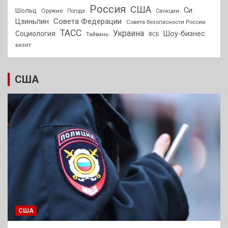
Россия
США
Си
Шольц
Оружие
Погода
Санкции
Совета Федерации
Цзиньпин
Совета безопасности России
ТАСС
Украина
Социология
Шоу-бизнес
Тайвань
ФСБ
визит
США
США