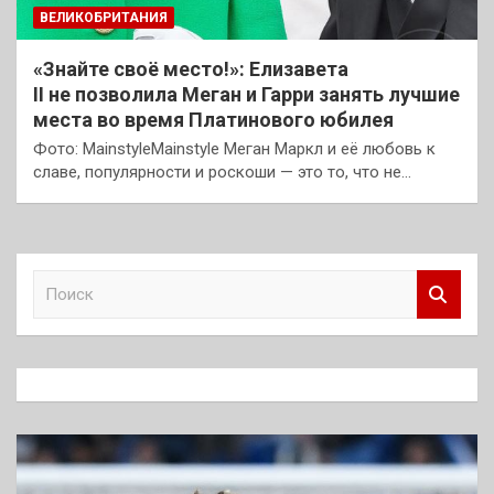
ВЕЛИКОБРИТАНИЯ
«Знайте своё место!»: Елизавета
II не позволила Меган и Гарри занять лучшие
места во время Платинового юбилея
Фото: MainstyleMainstyle Меган Маркл и её любовь к
славе, популярности и роскоши — это то, что не…
П
о
и
с
к