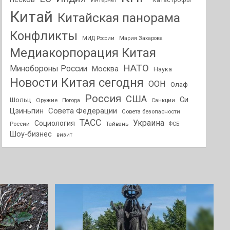
Интернет
Катастрофы
Китай
Китайская панорама
Конфликты
МИД России
Мария Захарова
Медиакорпорация Китая
НАТО
Минобороны России
Москва
Наука
Новости Китая сегодня
ООН
Олаф
Россия
США
Си
Шольц
Оружие
Погода
Санкции
Совета Федерации
Цзиньпин
Совета безопасности
ТАСС
Украина
Социология
России
Тайвань
ФСБ
Шоу-бизнес
визит