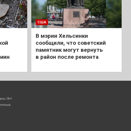
США
В мэрии Хельсинки
кой
сообщили, что советский
памятник могут вернуть
 мин
в район после ремонта
алы 18+!
ательна.