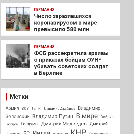
ГЕРМАНИЯ
Число заразившихся
коронавирусом в мире
превысило 580 млн
ГЕРМАНИЯ
ФСБ рассекретила архивы
о приказах бойцам ОУН*
убивать советских солдат
в Берлине
Метки
Владимир
Армия
ВСУ
Ван И
Владимир Джабаров
В мире
Владимир Путин
Зеленский
Войска
Дмитрий Медведев
Госдумы
Дмитрий
Газпром
КНР
Индия
ЕС
Песков