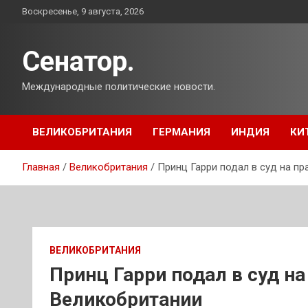
Перейти
Воскресенье, 9 августа, 2026
к
содержимому
Сенатор.
Международные политические новости.
ВЕЛИКОБРИТАНИЯ
ГЕРМАНИЯ
ИНДИЯ
КИ
Главная
Великобритания
Принц Гарри подал в суд на п
ВЕЛИКОБРИТАНИЯ
Принц Гарри подал в суд н
Великобритании