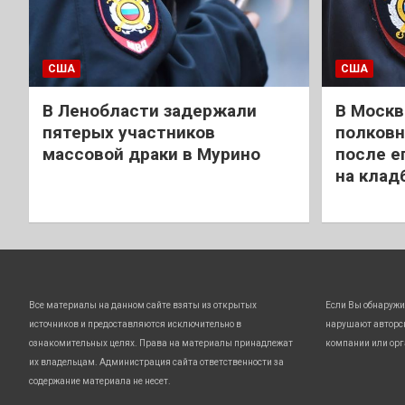
США
США
В Ленобласти задержали
В Москв
пятерых участников
полковн
массовой драки в Мурино
после е
на клад
Все материалы на данном сайте взяты из открытых
Если Вы обнаружи
источников и предоставляются исключительно в
нарушают авторс
ознакомительных целях. Права на материалы принадлежат
компании или орг
их владельцам. Администрация сайта ответственности за
содержание материала не несет.