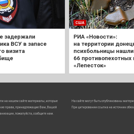
США
е задержали
РИА «Новости»:
ика ВСУ в запасе
на территории донец
го визита
психбольницы нашли
бище
66 противопехотных
«Лепесток»
ли на нашем сайте материалы, которые
На сайте могут быть опубликованы матери
кие права, принадлежащие Вам, Вашей
При цитировании ссылка на источник обяз
анизации, пожалуйста, сообщите нам.