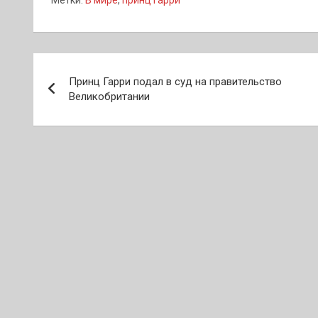
Метки:
В мире
,
принц Гарри
Навигация
Принц Гарри подал в суд на правительство
по
Великобритании
записям