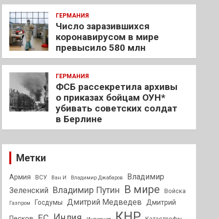
ГЕРМАНИЯ
Число заразившихся
коронавирусом в мире
превысило 580 млн
ГЕРМАНИЯ
ФСБ рассекретила архивы
о приказах бойцам ОУН*
убивать советских солдат
в Берлине
Метки
Владимир
Армия
ВСУ
Ван И
Владимир Джабаров
В мире
Владимир Путин
Зеленский
Войска
Дмитрий Медведев
Госдумы
Дмитрий
Газпром
КНР
Индия
ЕС
Песков