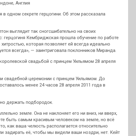
ондоне, Англия
я в одном секрете герцогини. Об этом рассказала
тон выглядит так сногсшибательно на своих
ос: герцогиня Кембриджская прошла обучение по работе
 хитростью, которая позволяет ей всегда идеально
уется всегда», — заинтриговала поклонников Миранда.
 королевской свадьбой с принцем Уильямом 28 апреля
ии свадебной церемонии с принцем Уильямом. До
ставалось менее 24 часов 28 апреля 2011 года в
ьно держать подбородок.
лельно земле. Она не наклоняет его ни вниз, ни вверх,
ете быть самым красивым человеком на земле, но всё
 то, как ваша челюсть располагается относительно
ли задирать её, чтобы мы видели ваши ноздри, нет. Кейт