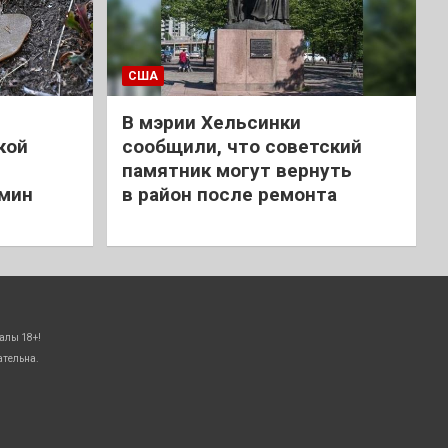
США
В мэрии Хельсинки
кой
сообщили, что советский
памятник могут вернуть
 мин
в район после ремонта
алы 18+!
ательна.