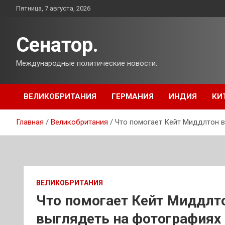
Перейти
Пятница, 7 августа, 2026
к
содержимому
Сенатор.
Международные политические новости.
ВЕЛИКОБРИТАНИЯ
ГЕРМАНИЯ
ИНДИЯ
КИ
Главная
Великобритания
Что помогает Кейт Миддлтон в
ВЕЛИКОБРИТАНИЯ
Что помогает Кейт Миддлто
выглядеть на фотографиях