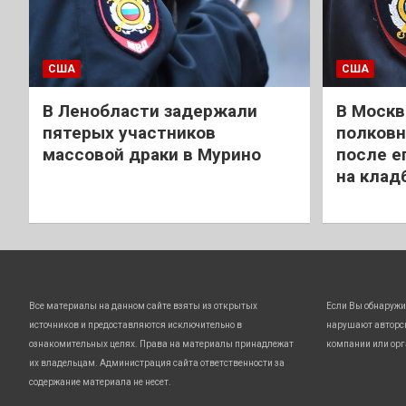
США
США
В Ленобласти задержали
В Москв
пятерых участников
полковн
массовой драки в Мурино
после е
на клад
Все материалы на данном сайте взяты из открытых
Если Вы обнаружи
источников и предоставляются исключительно в
нарушают авторс
ознакомительных целях. Права на материалы принадлежат
компании или орг
их владельцам. Администрация сайта ответственности за
содержание материала не несет.