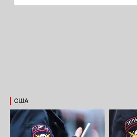
записям
США