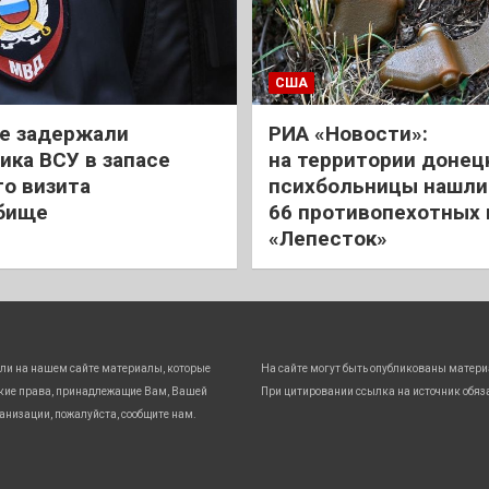
США
е задержали
РИА «Новости»:
ика ВСУ в запасе
на территории донец
го визита
психбольницы нашли
бище
66 противопехотных
«Лепесток»
ли на нашем сайте материалы, которые
На сайте могут быть опубликованы матери
кие права, принадлежащие Вам, Вашей
При цитировании ссылка на источник обяз
анизации, пожалуйста, сообщите нам.