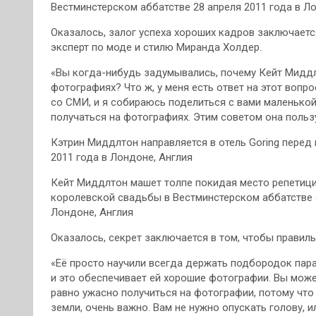
Вестминстерском аббатстве 28 апреля 2011 года в Л
Оказалось, залог успеха хороших кадров заключаетс
эксперт по моде и стилю Миранда Холдер.
«Вы когда-нибудь задумывались, почему Кейт Миддл
фотографиях? Что ж, у меня есть ответ на этот вопр
со СМИ, и я собираюсь поделиться с вами маленькой
получаться на фотографиях. Этим советом она польз
Кэтрин Миддлтон направляется в отель Goring перед
2011 года в Лондоне, Англия
Кейт Миддлтон машет толпе покидая место репетиц
королевской свадьбы в Вестминстерском аббатстве о
Лондоне, Англия
Оказалось, секрет заключается в том, чтобы правил
«Её просто научили всегда держать подбородок парал
и это обеспечивает ей хорошие фотографии. Вы мож
равно ужасно получиться на фотографии, потому что
земли, очень важно. Вам не нужно опускать голову, и