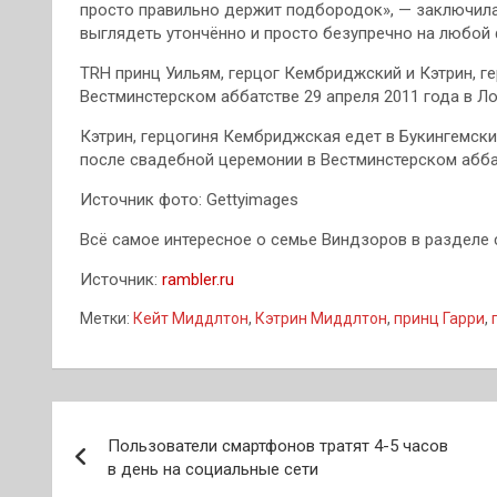
просто правильно держит подбородок», — заключила 
выглядеть утончённо и просто безупречно на любой
TRH принц Уильям, герцог Кембриджский и Кэтрин, 
Вестминстерском аббатстве 29 апреля 2011 года в Л
Кэтрин, герцогиня Кембриджская едет в Букингемски
после свадебной церемонии в Вестминстерском аббат
Источник фото: Gettyimages
Всё самое интересное о семье Виндзоров в разделе
Источник:
rambler.ru
Метки:
Кейт Миддлтон
,
Кэтрин Миддлтон
,
принц Гарри
,
Навигация
Пользователи смартфонов тратят 4-5 часов
по
в день на социальные сети