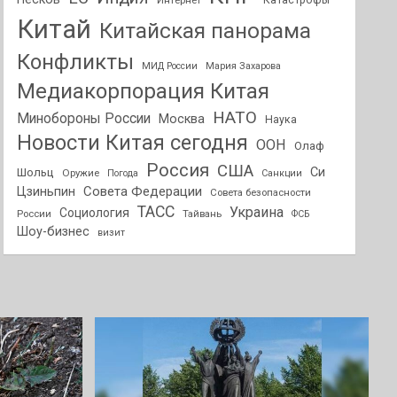
Интернет
Катастрофы
Китай
Китайская панорама
Конфликты
МИД России
Мария Захарова
Медиакорпорация Китая
НАТО
Минобороны России
Москва
Наука
Новости Китая сегодня
ООН
Олаф
Россия
США
Си
Шольц
Оружие
Погода
Санкции
Совета Федерации
Цзиньпин
Совета безопасности
ТАСС
Украина
Социология
России
Тайвань
ФСБ
Шоу-бизнес
визит