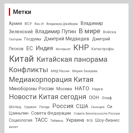
Метки
Владимир
Армия
ВСУ
Ван И
Владимир Джабаров
В мире
Владимир Путин
Зеленский
Войска
Дмитрий Медведев
Госдумы
Дмитрий
Газпром
КНР
Индия
ЕС
Песков
Интернет
Катастрофы
Китай
Китайская панорама
Конфликты
МИД России
Мария Захарова
Медиакорпорация Китая
НАТО
Минобороны России
Москва
Наука
Новости Китая сегодня
ООН
Олаф
Россия
США
Си
Шольц
Оружие
Погода
Санкции
Совета Федерации
Цзиньпин
Совета безопасности России
ТАСС
Украина
Социология
Шоу-бизнес
Тайвань
ФСБ
визит