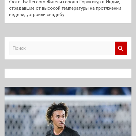
Фото: twitter.com Жители города Горакхпур в Индии,
страдавшие от высокой температуры на протяжении
недели, устроили свадьбу…
П
о
и
с
к