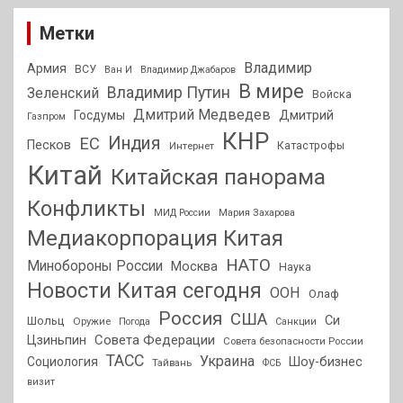
Метки
Владимир
Армия
ВСУ
Ван И
Владимир Джабаров
В мире
Владимир Путин
Зеленский
Войска
Дмитрий Медведев
Госдумы
Дмитрий
Газпром
КНР
Индия
ЕС
Песков
Интернет
Катастрофы
Китай
Китайская панорама
Конфликты
МИД России
Мария Захарова
Медиакорпорация Китая
НАТО
Минобороны России
Москва
Наука
Новости Китая сегодня
ООН
Олаф
Россия
США
Си
Шольц
Оружие
Погода
Санкции
Совета Федерации
Цзиньпин
Совета безопасности России
ТАСС
Украина
Социология
Шоу-бизнес
Тайвань
ФСБ
визит