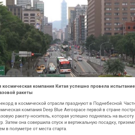
я космическая компания Китая успешно провела испытание
азовой ракеты
екорд в космической отрасли празднуют в Поднебесной. Част
мическая компания Deep Blue Aerospace первой в стране постр
зовую ракету-носитель, которая успешно поднялась на высоту
р. Затем она совершила спуск и вертикальную посадку, призем
ем в полуметре от места старта.