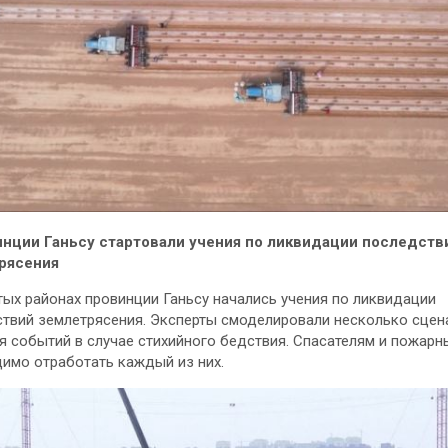
инции Ганьсу стартовали учения по ликвидации последств
рясения
тых районах провинции Ганьсу начались учения по ликвидации
твий землетрясения. Эксперты смоделировали несколько сцен
я событий в случае стихийного бедствия. Спасателям и пожар
имо отработать каждый из них.