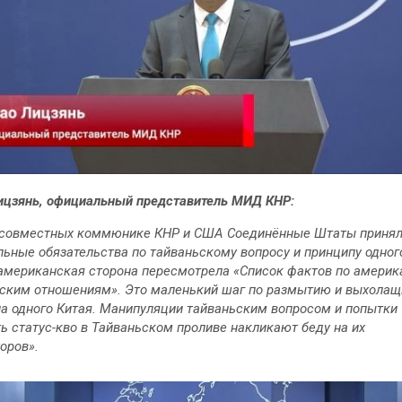
цзянь, официальный представитель МИД КНР:
х совместных коммюнике КНР и США Соединённые Штаты приня
ьные обязательства по тайваньскому вопросу и принципу одног
американская сторона пересмотрела «Список фактов по америк
ским отношениям». Это маленький шаг по размытию и выхола
а одного Китая. Манипуляции тайваньским вопросом и попытки
ь статус-кво в Тайваньском проливе накликают беду на их
оров».