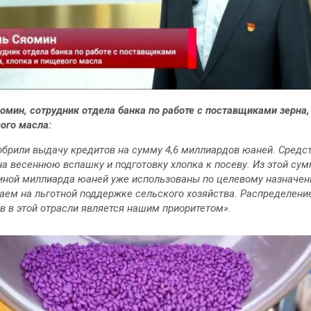
омин, сотрудник отдела банка по работе с поставщиками зерна,
ого масла:
брили выдачу кредитов на сумму 4,6 миллиардов юаней. Средс
на весеннюю вспашку и подготовку хлопка к посеву. Из этой су
иной миллиарда юаней уже использованы по целевому назначе
аем на льготной поддержке сельского хозяйства. Распределени
в в этой отрасли является нашим приоритетом».