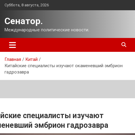
Перейти
Суббота, 8 августа, 2026
к
содержимому
Сенатор.
Международные политические новости.
Главная
Китай
Китайские специалисты изучают окаменевший эмбрион
гадрозавра
йские специалисты изучают
еневший эмбрион гадрозавра