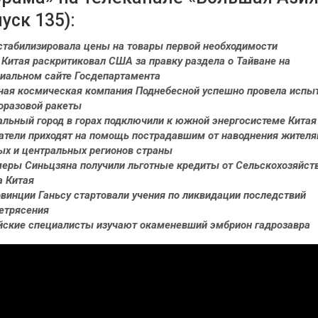
уск 135):
стабилизировала цены на товары первой необходимости
Китая раскритиковал США за правку раздела о Тайване на
иальном сайте Госдепартамента
ная космическая компания Поднебесной успешно провела испы
оразовой ракеты
альный город в горах подключили к южной энергосистеме Китая
атели приходят на помощь пострадавшим от наводнения жител
х и центральных регионов страны
еры Синьцзяна получили льготные кредиты от Сельскохозяйст
а Китая
овинции Ганьсу стартовали учения по ликвидации последствий
етрясения
йские специалисты изучают окаменевший эмбрион гадрозавра