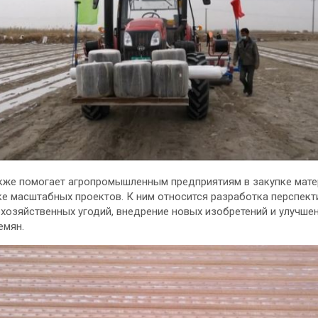
кже помогает агропромышленным предприятиям в закупке мат
ке масштабных проектов. К ним относится разработка перспек
хозяйственных угодий, внедрение новых изобретений и улучше
емян.