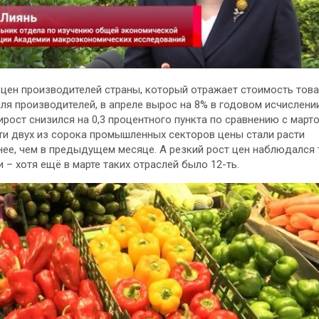
цен производителей страны, который отражает стоимость това
ля производителей, в апреле вырос на 8% в годовом исчислении
ирост снизился на 0,3 процентного пункта по сравнению с марто
и двух из сорока промышленных секторов цены стали расти
ее, чем в предыдущем месяце. А резкий рост цен наблюдался
и – хотя ещё в марте таких отраслей было 12-ть.