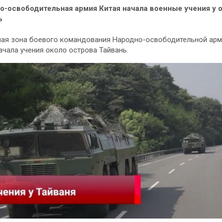
о-освободительная армия Китая начала военные учения у 
ь
ая зона боевого командования Народно-освободительной арм
ачала учения около острова Тайвань.