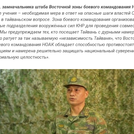
, замначальника штаба Восточной зоны боевого командования 
 учения – необходимая мера в ответ на опасные шаги властей 
 в тайваньском вопросе. Зона боевого командования организов
ые подразделения вооружённых сил КНР для проведения совме
 Мы предупреждаем тех, кто посещает Тайвань с дурными наме
кто ратует за так называемую «независимость Тайваня», что Вост
евого командования НОАК обладает способностью противостоя
циям и намерена решительно защищать национальный суверени
риальную целостность».