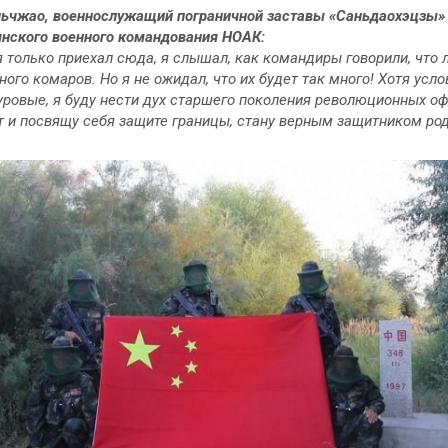
ьчжао, военнослужащий пограничной заставы «Саньдаохэцзы»
нского военного командования НОАК:
я только приехал сюда, я слышал, как командиры говорили, что 
ного комаров. Но я не ожидал, что их будет так много! Хотя усло
уровые, я буду нести дух старшего поколения революционных о
т и посвящу себя защите границы, стану верным защитником ро