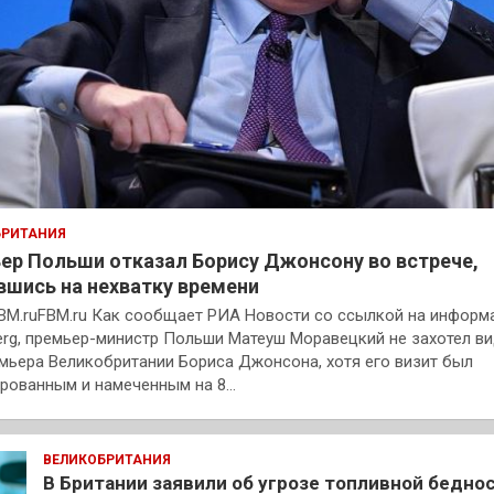
БРИТАНИЯ
ер Польши отказал Борису Джонсону во встрече,
вшись на нехватку времени
BM.ruFBM.ru Как сообщает РИА Новости со ссылкой на инфор
rg, премьер-министр Польши Матеуш Моравецкий не захотел в
мьера Великобритании Бориса Джонсона, хотя его визит был
рованным и намеченным на 8…
ВЕЛИКОБРИТАНИЯ
В Британии заявили об угрозе топливной бедно