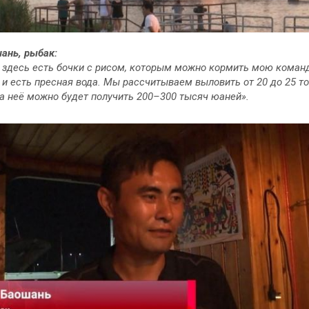
ань, рыбак:
 здесь есть бочки с рисом, которым можно кормить мою коман
 и есть пресная вода. Мы рассчитываем выловить от 20 до 25 т
а неё можно будет получить 200–300 тысяч юаней».