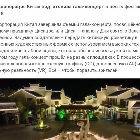
орпорация Китая подготовила гала-концерт в честь фести
зе
рпорация Китая завершила съёмки гала-концерта, посвящённ
ому празднику Цисицзе, или Циси, – аналогу Дня святого Вале
сной. Задумка создателей – передать китайскую романтику в
онных художественных формах с использованием высоких техн
одной масштабной сцены, которая обычно используется во мн
этом году гала-концерт прошёл на разных площадках. В процесс
использовали компьютерную графику (CG), дополненную (AR) и
ьную реальность (VR). Всё – чтобы поразить зрителей.