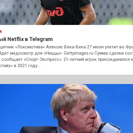
Я
й Netflix в Telegram
итник «Локомотива» Алексис Бека-Бека 27 июля улетит во Фр
йдёт медосмотр для «Ниццы». Gettyimages.ru Сумма сделки сос
, сообщает «Спорт-Экспресс». 21-летний игрок присоединился 
тиву» в 2021 году.…