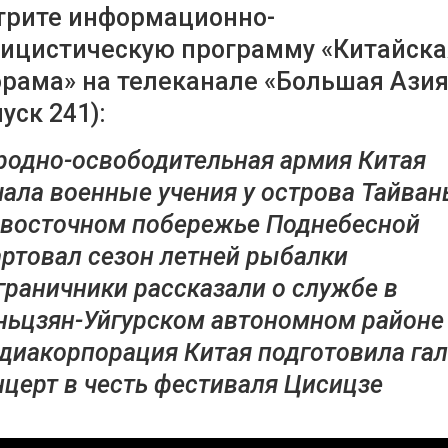
трите информационно-
ицистическую программу «Китайска
рама» на телеканале «Большая Азия
уск 241):
родно-освободительная армия Китая
чала военные учения у острова Тайван
 восточном побережье Поднебесной
артовал сезон летней рыбалки
граничники рассказали о службе в
ньцзян-Уйгурском автономном районе
диакорпорация Китая подготовила гал
нцерт в честь фестиваля Цисицзе