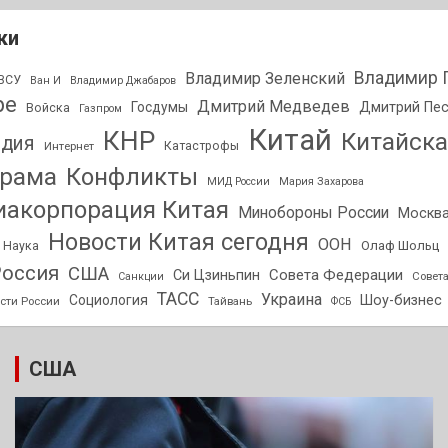
ки
Владимир 
Владимир Зеленский
ВСУ
Ван И
Владимир Джабаров
ре
Дмитрий Медведев
Госдумы
Дмитрий Пе
Войска
Газпром
Китай
КНР
Китайска
дия
Интернет
Катастрофы
орама
Конфликты
МИД России
Мария Захарова
акорпорация Китая
Минобороны России
Москв
Новости Китая сегодня
ООН
Олаф Шольц
Наука
оссия
США
Совета Федерации
Си Цзиньпин
Совет
Санкции
ТАСС
Украина
Социология
Шоу-бизнес
сти России
Тайвань
ФСБ
США