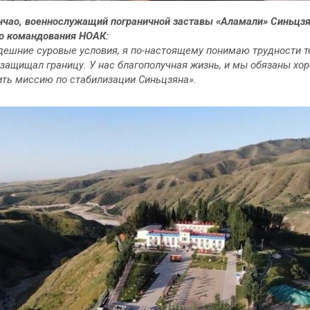
нчао, военнослужащий пограничной заставы «Аламали» Синьцз
о командования НОАК:
дешние суровые условия, я по-настоящему понимаю трудности те
защищал границу. У нас благополучная жизнь, и мы обязаны хо
ть миссию по стабилизации Синьцзяна».