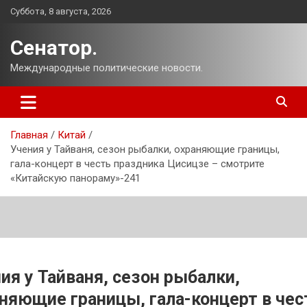
Перейти
Суббота, 8 августа, 2026
к
содержимому
Сенатор.
Международные политические новости.
Главная
Китай
Учения у Тайваня, сезон рыбалки, охраняющие границы,
гала-концерт в честь праздника Цисицзе – смотрите
«Китайскую панораму»-241
ия у Тайваня, сезон рыбалки,
няющие границы, гала-концерт в чес