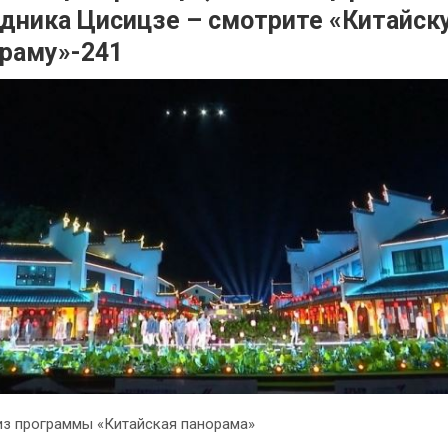
дника Цисицзе – смотрите «Китайск
раму»-241
з программы «Китайская панорама»