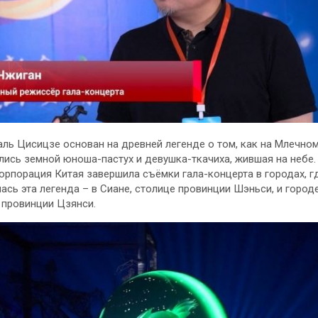
ль Цисицзе основан на древней легенде о том, как на Млечном
лись земной юноша-пастух и девушка-ткачиха, жившая на небе.
рпорация Китая завершила съёмки гала-концерта в городах, г
ась эта легенда – в Сиане, столице провинции Шэньси, и город
 провинции Цзянси.