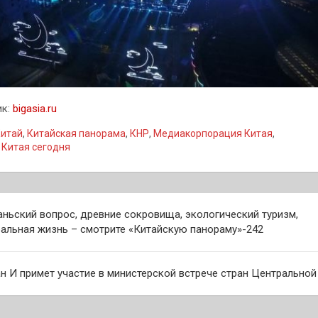
ик:
bigasia.ru
итай
,
Китайская панорама
,
КНР
,
Медиакорпорация Китая
,
 Китая сегодня
гация
аньский вопрос, древние сокровища, экологический туризм,
ральная жизнь – смотрите «Китайскую панораму»-242
сям
н И примет участие в министерской встрече стран Центральной