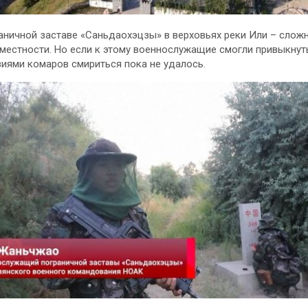
аничной заставе «Саньдаохэцзы» в верховьях реки Или – слож
местности. Но если к этому военнослужащие смогли привыкнуть
иями комаров смириться пока не удалось.