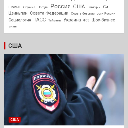
Россия
США
Си
Шольц
Оружие
Погода
Санкции
Совета Федерации
Цзиньпин
Совета безопасности России
ТАСС
Украина
Социология
Шоу-бизнес
Тайвань
ФСБ
визит
США
США