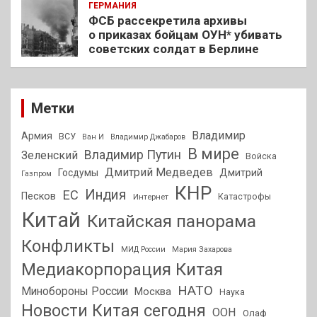
ГЕРМАНИЯ
ФСБ рассекретила архивы
о приказах бойцам ОУН* убивать
советских солдат в Берлине
Метки
Владимир
Армия
ВСУ
Ван И
Владимир Джабаров
В мире
Владимир Путин
Зеленский
Войска
Дмитрий Медведев
Госдумы
Дмитрий
Газпром
КНР
Индия
ЕС
Песков
Интернет
Катастрофы
Китай
Китайская панорама
Конфликты
МИД России
Мария Захарова
Медиакорпорация Китая
НАТО
Минобороны России
Москва
Наука
Новости Китая сегодня
ООН
Олаф