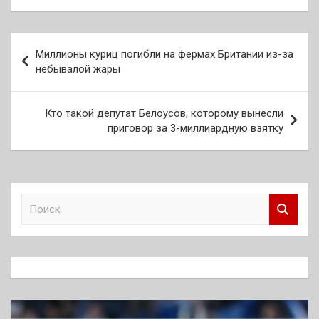
Навигация
Миллионы куриц погибли на фермах Британии из-за
по
небывалой жары
записям
Кто такой депутат Белоусов, которому вынесли
приговор за 3-миллиардную взятку
П
о
и
с
к