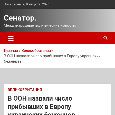
Перейти
Воскресенье, 9 августа, 2026
к
содержимому
Сенатор.
Международные политические новости.
Главная
Великобритания
В ООН назвали число прибывших в Европу украинских
беженцев
ВЕЛИКОБРИТАНИЯ
В ООН назвали число
прибывших в Европу
украинских беженцев