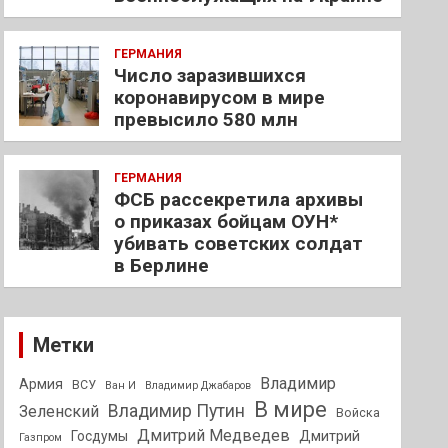
ГЕРМАНИЯ
Число заразившихся
коронавирусом в мире
превысило 580 млн
ГЕРМАНИЯ
ФСБ рассекретила архивы
о приказах бойцам ОУН*
убивать советских солдат
в Берлине
Метки
Владимир
Армия
ВСУ
Ван И
Владимир Джабаров
В мире
Владимир Путин
Зеленский
Войска
Дмитрий Медведев
Госдумы
Дмитрий
Газпром