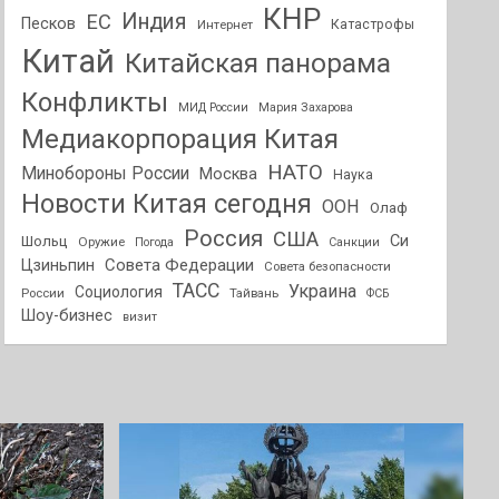
КНР
Индия
ЕС
Песков
Интернет
Катастрофы
Китай
Китайская панорама
Конфликты
МИД России
Мария Захарова
Медиакорпорация Китая
НАТО
Минобороны России
Москва
Наука
Новости Китая сегодня
ООН
Олаф
Россия
США
Си
Шольц
Оружие
Погода
Санкции
Совета Федерации
Цзиньпин
Совета безопасности
ТАСС
Украина
Социология
России
Тайвань
ФСБ
Шоу-бизнес
визит