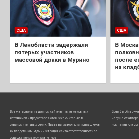
США
США
В Ленобласти задержали
В Москв
пятерых участников
полковн
массовой драки в Мурино
после е
на клад
Все материалы на данном сайте взяты из открытых
Если Вы обнаружи
источников и предоставляются исключительно в
нарушают авторс
ознакомительных целях. Права на материалы принадлежат
компании или орг
их владельцам. Администрация сайта ответственности за
содержание материала не несет.