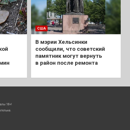
США
В мэрии Хельсинки
кой
сообщили, что советский
памятник могут вернуть
 мин
в район после ремонта
алы 18+!
ательна.