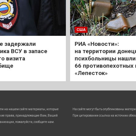
США
е задержали
РИА «Новости»:
ика ВСУ в запасе
на территории донец
го визита
психбольницы нашли
бище
66 противопехотных
«Лепесток»
ли на нашем сайте материалы, которые
На сайте могут быть опубликованы матери
кие права, принадлежащие Вам, Вашей
При цитировании ссылка на источник обяз
анизации, пожалуйста, сообщите нам.