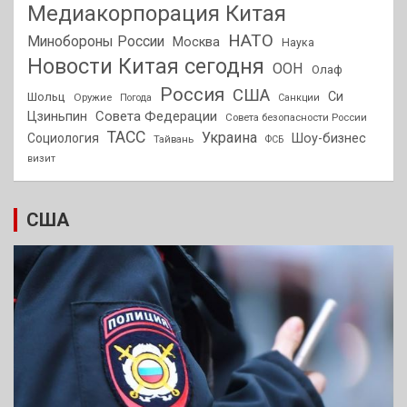
Медиакорпорация Китая
НАТО
Минобороны России
Москва
Наука
Новости Китая сегодня
ООН
Олаф
Россия
США
Си
Шольц
Оружие
Погода
Санкции
Совета Федерации
Цзиньпин
Совета безопасности России
ТАСС
Украина
Социология
Шоу-бизнес
Тайвань
ФСБ
визит
США