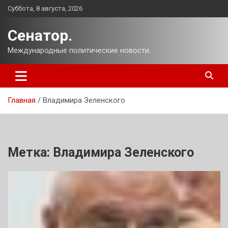
Перейти
Суббота, 8 августа, 2026
к
содержимому
Сенатор.
Международные политические новости.
Главная
Владимира Зеленского
Метка:
Владимира Зеленского