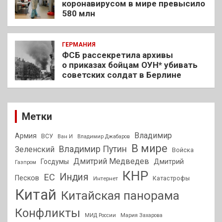
коронавирусом в мире превысило
580 млн
ГЕРМАНИЯ
ФСБ рассекретила архивы
о приказах бойцам ОУН* убивать
советских солдат в Берлине
Метки
Владимир
Армия
ВСУ
Ван И
Владимир Джабаров
В мире
Владимир Путин
Зеленский
Войска
Дмитрий Медведев
Госдумы
Дмитрий
Газпром
КНР
Индия
ЕС
Песков
Интернет
Катастрофы
Китай
Китайская панорама
Конфликты
МИД России
Мария Захарова