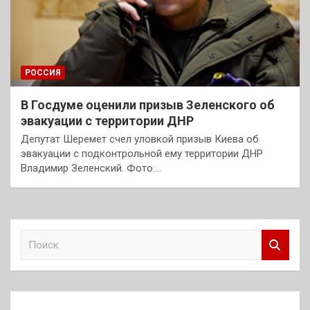
РОССИЯ
В Госдуме оценили призыв Зеленского об
эвакуации с территории ДНР
Депутат Шеремет счел уловкой призыв Киева об
эвакуации с подконтрольной ему территории ДНР
Владимир Зеленский. Фото:…
П
о
и
с
к