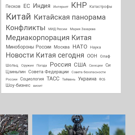
КНР
Индия
ЕС
Песков
Интернет
Катастрофы
Китай
Китайская панорама
Конфликты
МИД России
Мария Захарова
Медиакорпорация Китая
НАТО
Минобороны России
Москва
Наука
Новости Китая сегодня
ООН
Олаф
Россия
США
Си
Шольц
Оружие
Погода
Санкции
Совета Федерации
Цзиньпин
Совета безопасности
ТАСС
Украина
Социология
России
Тайвань
ФСБ
Шоу-бизнес
визит