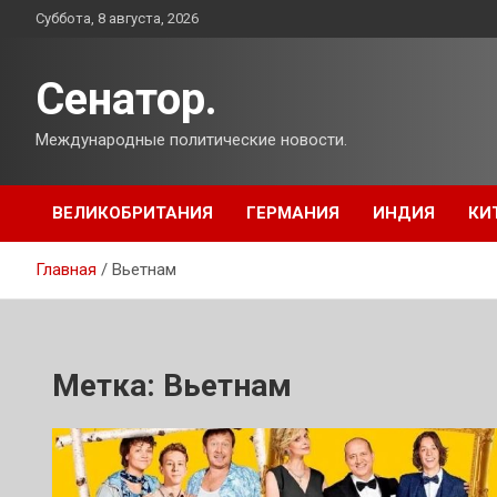
Перейти
Суббота, 8 августа, 2026
к
содержимому
Сенатор.
Международные политические новости.
ВЕЛИКОБРИТАНИЯ
ГЕРМАНИЯ
ИНДИЯ
КИ
Главная
Вьетнам
Метка:
Вьетнам