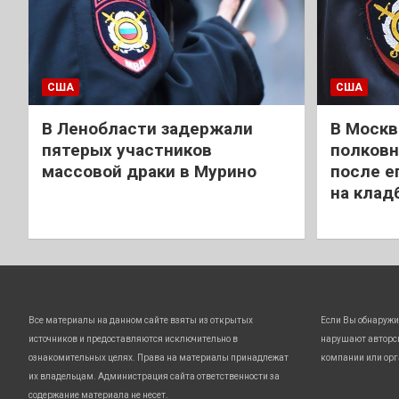
США
США
В Ленобласти задержали
В Москв
пятерых участников
полковн
массовой драки в Мурино
после е
на клад
Все материалы на данном сайте взяты из открытых
Если Вы обнаружи
источников и предоставляются исключительно в
нарушают авторс
ознакомительных целях. Права на материалы принадлежат
компании или орг
их владельцам. Администрация сайта ответственности за
содержание материала не несет.