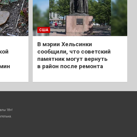
США
В мэрии Хельсинки
кой
сообщили, что советский
памятник могут вернуть
 мин
в район после ремонта
алы 18+!
ательна.