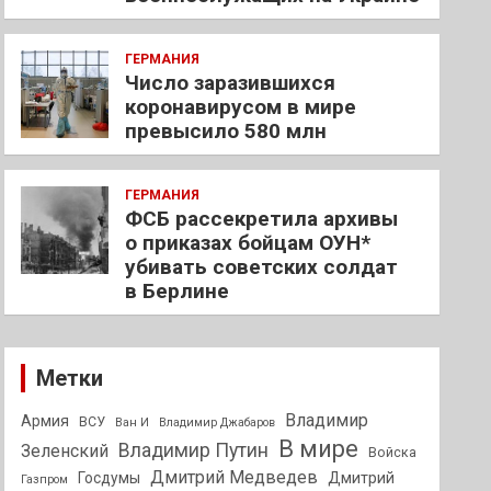
ГЕРМАНИЯ
Число заразившихся
коронавирусом в мире
превысило 580 млн
ГЕРМАНИЯ
ФСБ рассекретила архивы
о приказах бойцам ОУН*
убивать советских солдат
в Берлине
Метки
Владимир
Армия
ВСУ
Ван И
Владимир Джабаров
В мире
Владимир Путин
Зеленский
Войска
Дмитрий Медведев
Госдумы
Дмитрий
Газпром