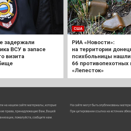
США
е задержали
РИА «Новости»:
ика ВСУ в запасе
на территории донец
го визита
психбольницы нашли
бище
66 противопехотных
«Лепесток»
ли на нашем сайте материалы, которые
На сайте могут быть опубликованы матери
кие права, принадлежащие Вам, Вашей
При цитировании ссылка на источник обяз
анизации, пожалуйста, сообщите нам.