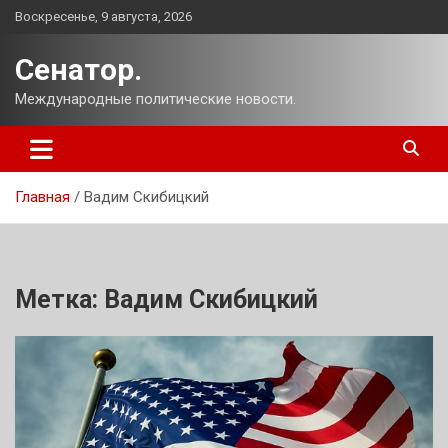
Перейти
Воскресенье, 9 августа, 2026
к
содержимому
Сенатор.
Международные политические новости.
Главная
Вадим Скибицкий
Метка:
Вадим Скибицкий