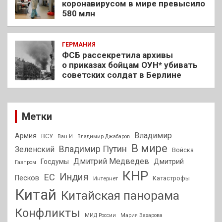
коронавирусом в мире превысило
580 млн
ГЕРМАНИЯ
ФСБ рассекретила архивы
о приказах бойцам ОУН* убивать
советских солдат в Берлине
Метки
Владимир
Армия
ВСУ
Ван И
Владимир Джабаров
В мире
Владимир Путин
Зеленский
Войска
Дмитрий Медведев
Госдумы
Дмитрий
Газпром
КНР
Индия
ЕС
Песков
Интернет
Катастрофы
Китай
Китайская панорама
Конфликты
МИД России
Мария Захарова