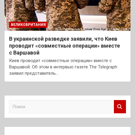
ВЕЛИКОБРИТАНИЯ
В украинской разведке заявили, что Киев
проводит «совместные операции» вместе
с Варшавой
Киев проводит «совместные операции» вместе с
Варшавой. Об этом в интервью газете The Telegraph
заявил представитель…
П
о
и
с
к