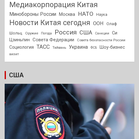
Медиакорпорация Китая
НАТО
Минобороны России
Москва
Наука
Новости Китая сегодня
ООН
Олаф
Россия
США
Си
Шольц
Оружие
Погода
Санкции
Совета Федерации
Цзиньпин
Совета безопасности России
ТАСС
Украина
Социология
Шоу-бизнес
Тайвань
ФСБ
визит
США