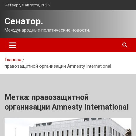
Перейти
Четверг, 6 августа, 2026
к
содержимому
Сенатор.
Международные политические новости.
Главная
правозащитной организации Amnesty International
Метка:
правозащитной
организации Amnesty International