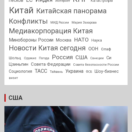
Песков
Интернет
Катастрофы
Китай
Китайская панорама
Конфликты
МИД России
Мария Захарова
Медиакорпорация Китая
НАТО
Минобороны России
Москва
Наука
Новости Китая сегодня
ООН
Олаф
Россия
США
Си
Шольц
Оружие
Погода
Санкции
Совета Федерации
Цзиньпин
Совета безопасности России
ТАСС
Украина
Социология
Шоу-бизнес
Тайвань
ФСБ
визит
США