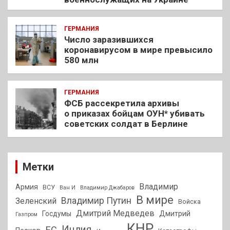
ГЕРМАНИЯ
Число заразившихся
коронавирусом в мире превысило
580 млн
ГЕРМАНИЯ
ФСБ рассекретила архивы
о приказах бойцам ОУН* убивать
советских солдат в Берлине
Метки
Владимир
Армия
ВСУ
Ван И
Владимир Джабаров
В мире
Владимир Путин
Зеленский
Войска
Дмитрий Медведев
Госдумы
Дмитрий
Газпром
КНР
Индия
ЕС