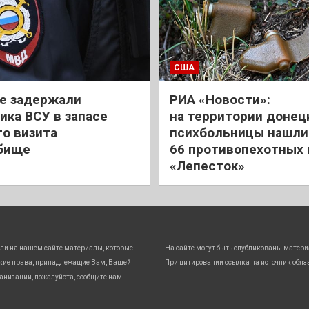
США
е задержали
РИА «Новости»:
ика ВСУ в запасе
на территории донец
го визита
психбольницы нашли
бище
66 противопехотных
«Лепесток»
ли на нашем сайте материалы, которые
На сайте могут быть опубликованы матери
кие права, принадлежащие Вам, Вашей
При цитировании ссылка на источник обяз
анизации, пожалуйста, сообщите нам.