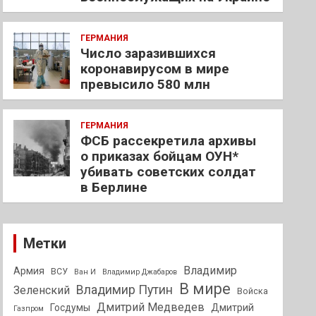
ГЕРМАНИЯ
Число заразившихся
коронавирусом в мире
превысило 580 млн
ГЕРМАНИЯ
ФСБ рассекретила архивы
о приказах бойцам ОУН*
убивать советских солдат
в Берлине
Метки
Владимир
Армия
ВСУ
Ван И
Владимир Джабаров
В мире
Владимир Путин
Зеленский
Войска
Дмитрий Медведев
Госдумы
Дмитрий
Газпром