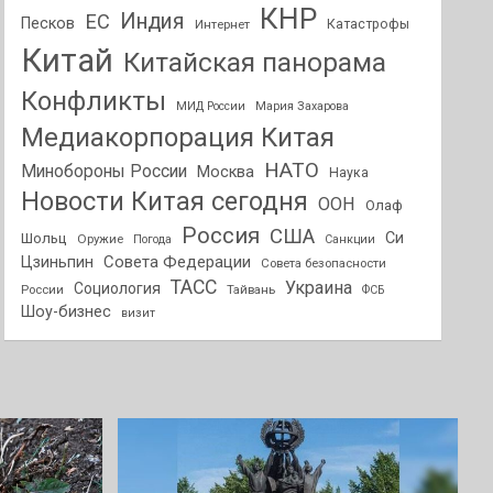
КНР
Индия
ЕС
Песков
Интернет
Катастрофы
Китай
Китайская панорама
Конфликты
МИД России
Мария Захарова
Медиакорпорация Китая
НАТО
Минобороны России
Москва
Наука
Новости Китая сегодня
ООН
Олаф
Россия
США
Си
Шольц
Оружие
Погода
Санкции
Совета Федерации
Цзиньпин
Совета безопасности
ТАСС
Украина
Социология
России
Тайвань
ФСБ
Шоу-бизнес
визит