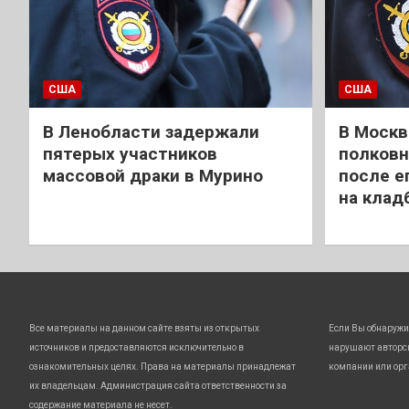
США
США
В Ленобласти задержали
В Москв
пятерых участников
полковн
массовой драки в Мурино
после е
на клад
Все материалы на данном сайте взяты из открытых
Если Вы обнаружи
источников и предоставляются исключительно в
нарушают авторс
ознакомительных целях. Права на материалы принадлежат
компании или орг
их владельцам. Администрация сайта ответственности за
содержание материала не несет.