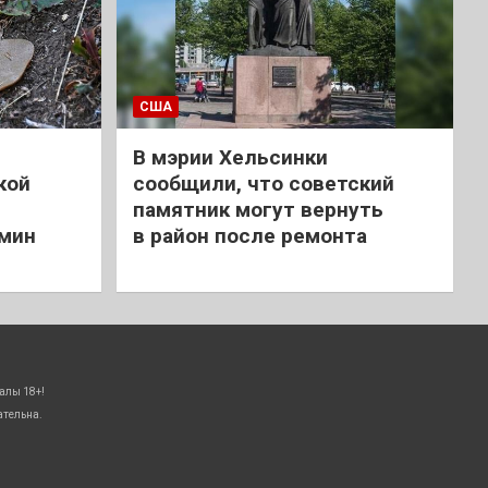
США
В мэрии Хельсинки
кой
сообщили, что советский
памятник могут вернуть
 мин
в район после ремонта
алы 18+!
ательна.