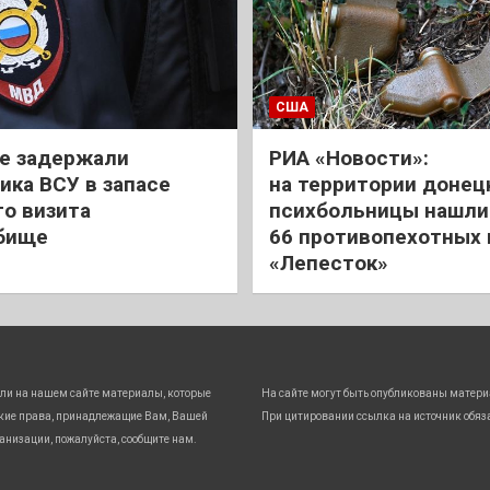
США
е задержали
РИА «Новости»:
ика ВСУ в запасе
на территории донец
го визита
психбольницы нашли
бище
66 противопехотных
«Лепесток»
ли на нашем сайте материалы, которые
На сайте могут быть опубликованы матери
кие права, принадлежащие Вам, Вашей
При цитировании ссылка на источник обяз
анизации, пожалуйста, сообщите нам.