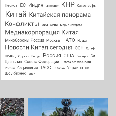
КНР
Индия
ЕС
Песков
Интернет
Катастрофы
Китай
Китайская панорама
Конфликты
МИД России
Мария Захарова
Медиакорпорация Китая
НАТО
Минобороны России
Москва
Наука
Новости Китая сегодня
ООН
Олаф
Россия
США
Си
Шольц
Оружие
Погода
Санкции
Совета Федерации
Цзиньпин
Совета безопасности
ТАСС
Украина
Социология
России
Тайвань
ФСБ
Шоу-бизнес
визит