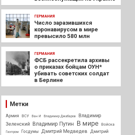
ГЕРМАНИЯ
Число заразившихся
коронавирусом в мире
превысило 580 млн
ГЕРМАНИЯ
ФСБ рассекретила архивы
о приказах бойцам ОУН*
убивать советских солдат
в Берлине
Метки
Владимир
Армия
ВСУ
Ван И
Владимир Джабаров
В мире
Владимир Путин
Зеленский
Войска
Дмитрий Медведев
Госдумы
Дмитрий
Газпром