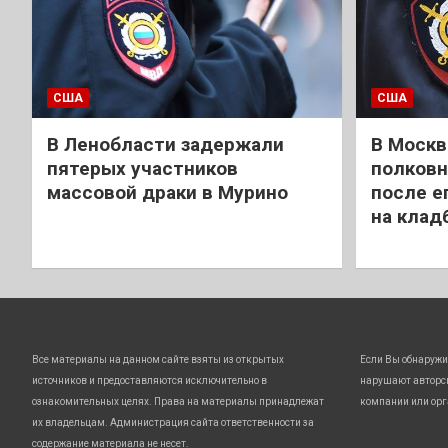
США
США
В Ленобласти задержали
В Москв
пятерых участников
полковн
массовой драки в Мурино
после е
на клад
Все материалы на данном сайте взяты из открытых
Если Вы обнаружи
источников и предоставляются исключительно в
нарушают авторс
ознакомительных целях. Права на материалы принадлежат
компании или орг
их владельцам. Администрация сайта ответственности за
содержание материала не несет.