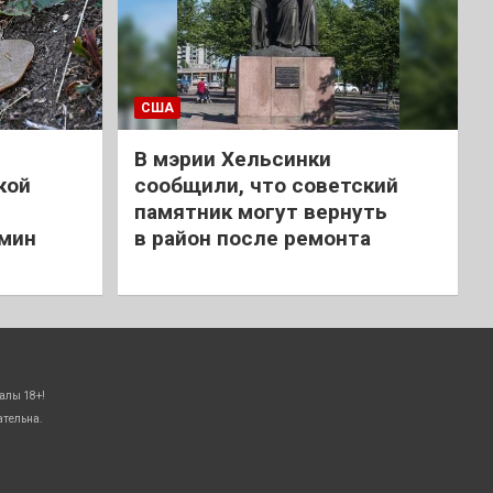
США
В мэрии Хельсинки
кой
сообщили, что советский
памятник могут вернуть
 мин
в район после ремонта
алы 18+!
ательна.