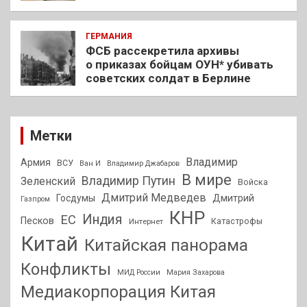
ГЕРМАНИЯ
ФСБ рассекретила архивы
о приказах бойцам ОУН* убивать
советских солдат в Берлине
Метки
Владимир
Армия
ВСУ
Ван И
Владимир Джабаров
В мире
Владимир Путин
Зеленский
Войска
Дмитрий Медведев
Госдумы
Дмитрий
Газпром
КНР
Индия
ЕС
Песков
Интернет
Катастрофы
Китай
Китайская панорама
Конфликты
МИД России
Мария Захарова
Медиакорпорация Китая