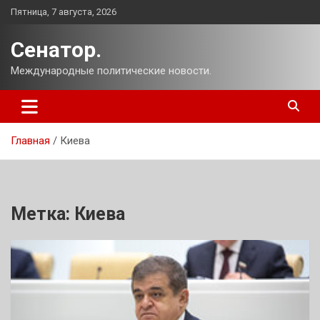
Перейти
Пятница, 7 августа, 2026
к
содержимому
Сенатор.
Международные политические новости.
Главная
Киева
Метка:
Киева