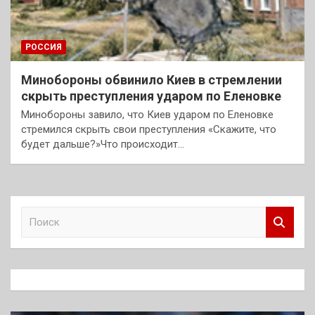
РОССИЯ
Минобороны обвинило Киев в стремлении
скрыть преступления ударом по Еленовке
Минобороны завило, что Киев ударом по Еленовке
стремился скрыть свои преступления «Скажите, что
будет дальше?»Что происходит…
П
о
и
с
к