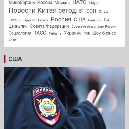
НАТО
Минобороны России
Москва
Наука
Новости Китая сегодня
ООН
Олаф
Россия
США
Си
Шольц
Оружие
Погода
Санкции
Совета Федерации
Цзиньпин
Совета безопасности России
ТАСС
Украина
Социология
Шоу-бизнес
Тайвань
ФСБ
визит
США