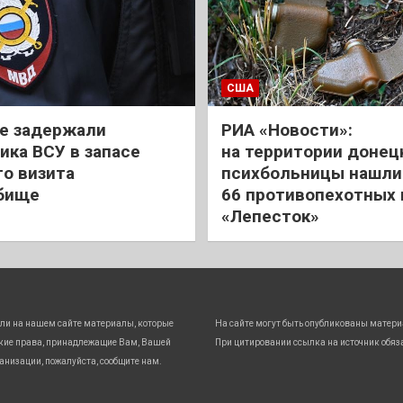
США
е задержали
РИА «Новости»:
ика ВСУ в запасе
на территории донец
го визита
психбольницы нашли
бище
66 противопехотных
«Лепесток»
ли на нашем сайте материалы, которые
На сайте могут быть опубликованы матери
кие права, принадлежащие Вам, Вашей
При цитировании ссылка на источник обяз
анизации, пожалуйста, сообщите нам.