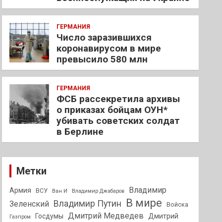
ГЕРМАНИЯ
Число заразившихся
коронавирусом в мире
превысило 580 млн
ГЕРМАНИЯ
ФСБ рассекретила архивы
о приказах бойцам ОУН*
убивать советских солдат
в Берлине
Метки
Владимир
Армия
ВСУ
Ван И
Владимир Джабаров
В мире
Владимир Путин
Зеленский
Войска
Дмитрий Медведев
Госдумы
Дмитрий
Газпром