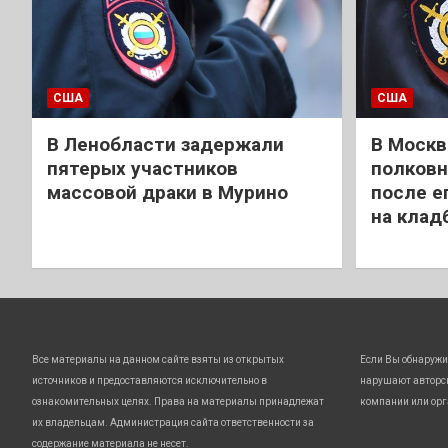
США
США
В Ленобласти задержали
В Москв
пятерых участников
полковн
массовой драки в Мурино
после е
на клад
Все материалы на данном сайте взяты из открытых
Если Вы обнаружи
источников и предоставляются исключительно в
нарушают авторс
ознакомительных целях. Права на материалы принадлежат
компании или орг
их владельцам. Администрация сайта ответственности за
содержание материала не несет.