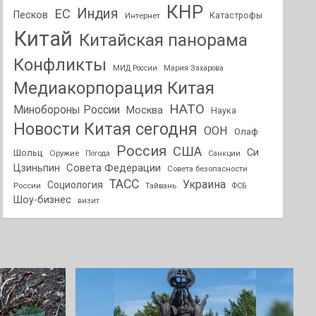
КНР
Индия
ЕС
Песков
Интернет
Катастрофы
Китай
Китайская панорама
Конфликты
МИД России
Мария Захарова
Медиакорпорация Китая
НАТО
Минобороны России
Москва
Наука
Новости Китая сегодня
ООН
Олаф
Россия
США
Си
Шольц
Оружие
Погода
Санкции
Совета Федерации
Цзиньпин
Совета безопасности
ТАСС
Украина
Социология
России
Тайвань
ФСБ
Шоу-бизнес
визит