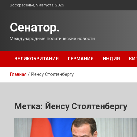
Перейти
Воскресенье, 9 августа, 2026
к
содержимому
Сенатор.
Международные политические новости.
ВЕЛИКОБРИТАНИЯ
ГЕРМАНИЯ
ИНДИЯ
КИ
Главная
Йенсу Столтенбергу
Метка:
Йенсу Столтенбергу