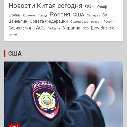
Новости Китая сегодня
ООН
Олаф
Россия
США
Си
Шольц
Оружие
Погода
Санкции
Совета Федерации
Цзиньпин
Совета безопасности России
ТАСС
Украина
Социология
Шоу-бизнес
Тайвань
ФСБ
визит
США
США