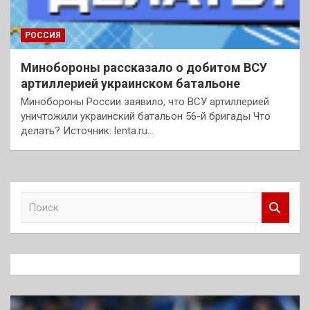
РОССИЯ
Минобороны рассказало о добитом ВСУ
артиллерией украинском батальоне
Минобороны России заявило, что ВСУ артиллерией
уничтожили украинский батальон 56-й бригады Что
делать? Источник: lenta.ru…
П
о
и
с
к