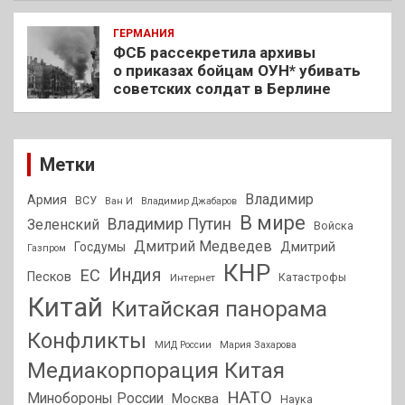
ГЕРМАНИЯ
ФСБ рассекретила архивы
о приказах бойцам ОУН* убивать
советских солдат в Берлине
Метки
Владимир
Армия
ВСУ
Ван И
Владимир Джабаров
В мире
Владимир Путин
Зеленский
Войска
Дмитрий Медведев
Госдумы
Дмитрий
Газпром
КНР
Индия
ЕС
Песков
Интернет
Катастрофы
Китай
Китайская панорама
Конфликты
МИД России
Мария Захарова
Медиакорпорация Китая
НАТО
Минобороны России
Москва
Наука