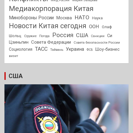
МИД России
Мария Захарова
Медиакорпорация Китая
НАТО
Минобороны России
Москва
Наука
Новости Китая сегодня
ООН
Олаф
Россия
США
Си
Шольц
Оружие
Погода
Санкции
Совета Федерации
Цзиньпин
Совета безопасности России
ТАСС
Украина
Социология
Шоу-бизнес
Тайвань
ФСБ
визит
США