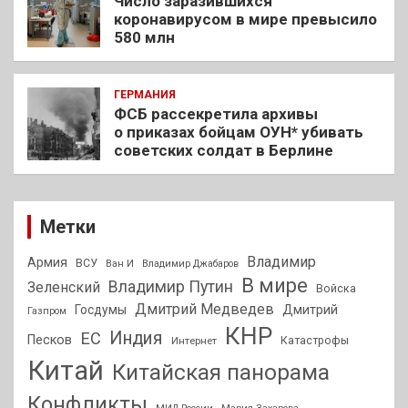
Число заразившихся
коронавирусом в мире превысило
580 млн
ГЕРМАНИЯ
ФСБ рассекретила архивы
о приказах бойцам ОУН* убивать
советских солдат в Берлине
Метки
Владимир
Армия
ВСУ
Ван И
Владимир Джабаров
В мире
Владимир Путин
Зеленский
Войска
Дмитрий Медведев
Госдумы
Дмитрий
Газпром
КНР
Индия
ЕС
Песков
Интернет
Катастрофы
Китай
Китайская панорама
Конфликты