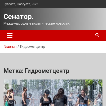
Перейти
Суббота, 8 августа, 2026
к
содержимому
Сенатор.
Международные политические новости.
Главная
Гидрометцентр
Метка:
Гидрометцентр