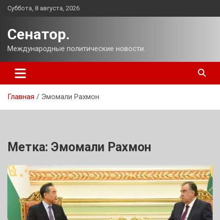
Перейти
Суббота, 8 августа, 2026
к
содержимому
Сенатор.
Международные политические новости.
Главная
Эмомали Рахмон
Метка:
Эмомали Рахмон