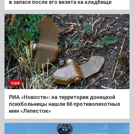
в запасе после его визита на кладбище
США
РИА «Новости»: на территории донецкой
психбольницы нашли 66 противопехотных
мин «Лепесток»