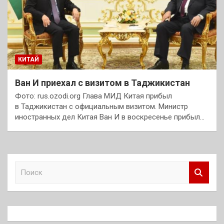
КИТАЙ
Ван И приехал с визитом в Таджикистан
Фото: rus.ozodi.org Глава МИД Китая прибыл
в Таджикистан с официальным визитом. Министр
иностранных дел Китая Ван И в воскресенье прибыл…
П
о
и
с
к