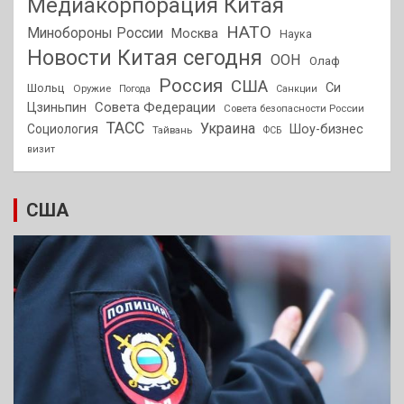
Медиакорпорация Китая
НАТО
Минобороны России
Москва
Наука
Новости Китая сегодня
ООН
Олаф
Россия
США
Си
Шольц
Оружие
Погода
Санкции
Совета Федерации
Цзиньпин
Совета безопасности России
ТАСС
Украина
Социология
Шоу-бизнес
Тайвань
ФСБ
визит
США