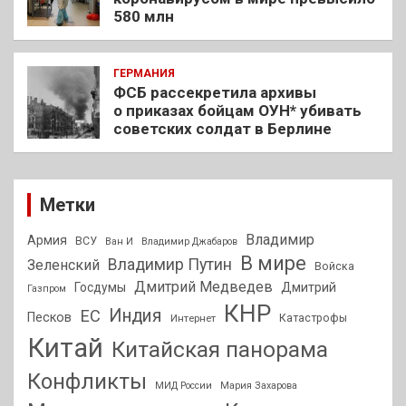
580 млн
ГЕРМАНИЯ
ФСБ рассекретила архивы
о приказах бойцам ОУН* убивать
советских солдат в Берлине
Метки
Владимир
Армия
ВСУ
Ван И
Владимир Джабаров
В мире
Владимир Путин
Зеленский
Войска
Дмитрий Медведев
Госдумы
Дмитрий
Газпром
КНР
Индия
ЕС
Песков
Интернет
Катастрофы
Китай
Китайская панорама
Конфликты
МИД России
Мария Захарова