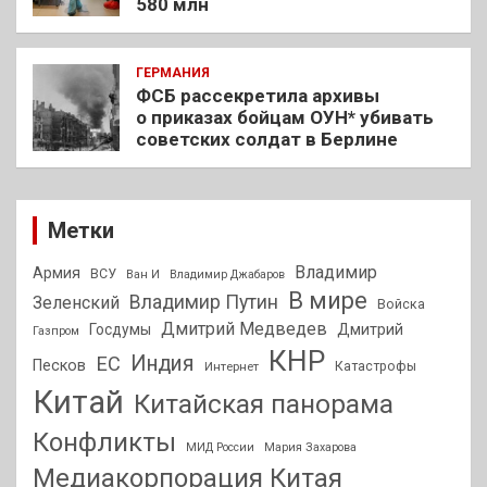
580 млн
ГЕРМАНИЯ
ФСБ рассекретила архивы
о приказах бойцам ОУН* убивать
советских солдат в Берлине
Метки
Владимир
Армия
ВСУ
Ван И
Владимир Джабаров
В мире
Владимир Путин
Зеленский
Войска
Дмитрий Медведев
Госдумы
Дмитрий
Газпром
КНР
Индия
ЕС
Песков
Интернет
Катастрофы
Китай
Китайская панорама
Конфликты
МИД России
Мария Захарова
Медиакорпорация Китая