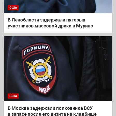
США
В Ленобласти задержали пятерых
участников массовой драки в Мурино
США
В Москве задержали полковника ВСУ
в запасе после его визита на кладбище