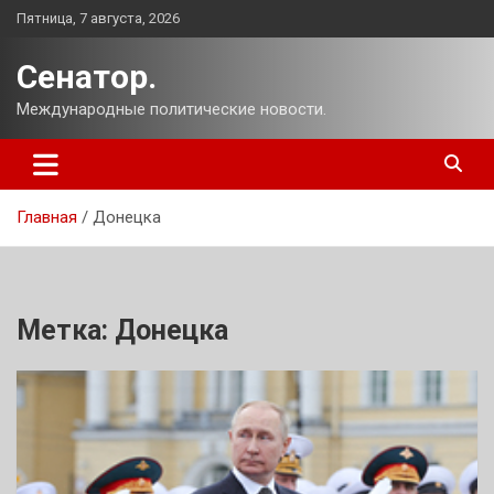
Перейти
Пятница, 7 августа, 2026
к
содержимому
Сенатор.
Международные политические новости.
Главная
Донецка
Метка:
Донецка