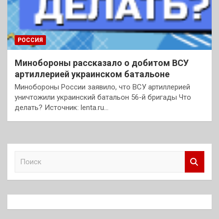
РОССИЯ
Минобороны рассказало о добитом ВСУ
артиллерией украинском батальоне
Минобороны России заявило, что ВСУ артиллерией
уничтожили украинский батальон 56-й бригады Что
делать? Источник: lenta.ru…
П
о
и
с
к