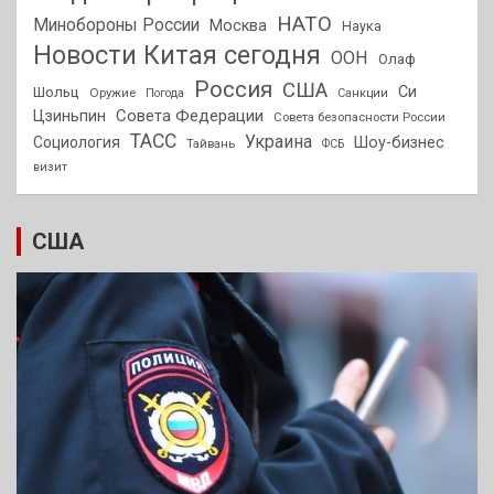
НАТО
Минобороны России
Москва
Наука
Новости Китая сегодня
ООН
Олаф
Россия
США
Си
Шольц
Оружие
Погода
Санкции
Совета Федерации
Цзиньпин
Совета безопасности России
ТАСС
Украина
Социология
Шоу-бизнес
Тайвань
ФСБ
визит
США