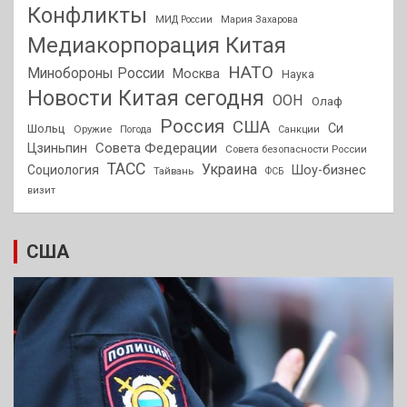
Конфликты
МИД России
Мария Захарова
Медиакорпорация Китая
НАТО
Минобороны России
Москва
Наука
Новости Китая сегодня
ООН
Олаф
Россия
США
Си
Шольц
Оружие
Погода
Санкции
Совета Федерации
Цзиньпин
Совета безопасности России
ТАСС
Украина
Социология
Шоу-бизнес
Тайвань
ФСБ
визит
США