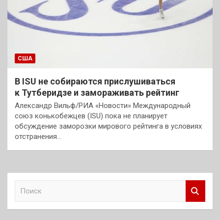
США
В ISU не собираются прислушиваться
к Тутберидзе и замораживать рейтинг
Александр Вильф/РИА «Новости» Международный
союз конькобежцев (ISU) пока не планирует
обсуждение заморозки мирового рейтинга в условиях
отстранения…
П
о
и
с