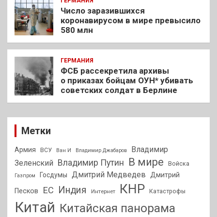
ГЕРМАНИЯ
Число заразившихся
коронавирусом в мире превысило
580 млн
ГЕРМАНИЯ
ФСБ рассекретила архивы
о приказах бойцам ОУН* убивать
советских солдат в Берлине
Метки
Владимир
Армия
ВСУ
Ван И
Владимир Джабаров
В мире
Владимир Путин
Зеленский
Войска
Дмитрий Медведев
Госдумы
Дмитрий
Газпром
КНР
Индия
ЕС
Песков
Интернет
Катастрофы
Китай
Китайская панорама