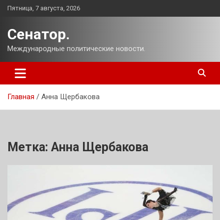
Перейти
Пятница, 7 августа, 2026
к
содержимому
Сенатор.
Международные политические новости.
Главная
Анна Щербакова
Метка:
Анна Щербакова