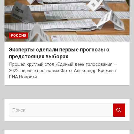
РОССИЯ
Эксперты сделали первые прогнозы о
предстоящих выборах
Прошел круглый стол «Единый день голосования —
2022: первые прогнозы» Фото: Александр Кряжев /
РИА Новости…
П
о
и
с
к