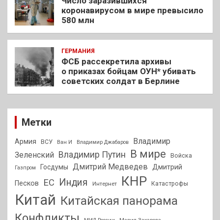
Число заразившихся
коронавирусом в мире превысило
580 млн
ГЕРМАНИЯ
ФСБ рассекретила архивы
о приказах бойцам ОУН* убивать
советских солдат в Берлине
Метки
Владимир
Армия
ВСУ
Ван И
Владимир Джабаров
В мире
Владимир Путин
Зеленский
Войска
Дмитрий Медведев
Госдумы
Дмитрий
Газпром
КНР
Индия
ЕС
Песков
Интернет
Катастрофы
Китай
Китайская панорама
Конфликты