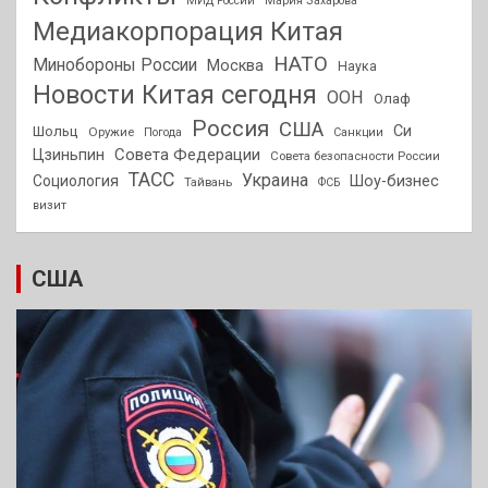
МИД России
Мария Захарова
Медиакорпорация Китая
НАТО
Минобороны России
Москва
Наука
Новости Китая сегодня
ООН
Олаф
Россия
США
Си
Шольц
Оружие
Погода
Санкции
Совета Федерации
Цзиньпин
Совета безопасности России
ТАСС
Украина
Социология
Шоу-бизнес
Тайвань
ФСБ
визит
США