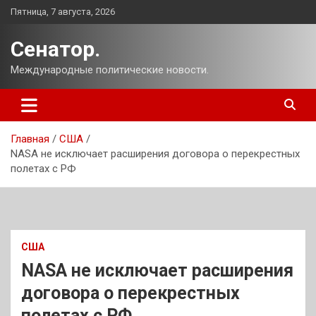
Перейти
Пятница, 7 августа, 2026
к
содержимому
Сенатор.
Международные политические новости.
Главная
США
NASA не исключает расширения договора о перекрестных
полетах с РФ
США
NASA не исключает расширения
договора о перекрестных
полетах с РФ