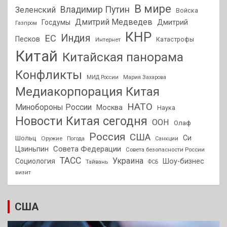
В мире
Владимир Путин
Зеленский
Войска
Дмитрий Медведев
Госдумы
Дмитрий
Газпром
КНР
Индия
ЕС
Песков
Интернет
Катастрофы
Китай
Китайская панорама
Конфликты
МИД России
Мария Захарова
Медиакорпорация Китая
НАТО
Минобороны России
Москва
Наука
Новости Китая сегодня
ООН
Олаф
Россия
США
Си
Шольц
Оружие
Погода
Санкции
Совета Федерации
Цзиньпин
Совета безопасности России
ТАСС
Украина
Социология
Шоу-бизнес
Тайвань
ФСБ
визит
США