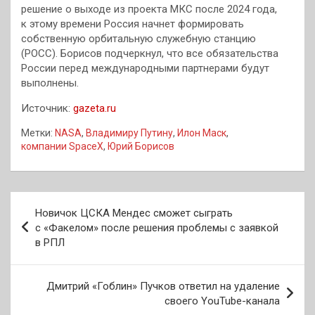
решение о выходе из проекта МКС после 2024 года,
к этому времени Россия начнет формировать
собственную орбитальную служебную станцию
(РОСС). Борисов подчеркнул, что все обязательства
России перед международными партнерами будут
выполнены.
Источник:
gazeta.ru
Метки:
NASA
,
Владимиру Путину
,
Илон Маск
,
компании SpaceX
,
Юрий Борисов
Навигация
Новичок ЦСКА Мендес сможет сыграть
по
с «Факелом» после решения проблемы с заявкой
в РПЛ
записям
Дмитрий «Гоблин» Пучков ответил на удаление
своего YouTube-канала