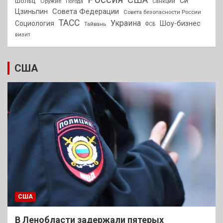
Си
Шольц
Оружие
Погода
Санкции
Совета Федерации
Цзиньпин
Совета безопасности России
ТАСС
Украина
Социология
Шоу-бизнес
Тайвань
ФСБ
визит
США
США
В Ленобласти задержали пятерых