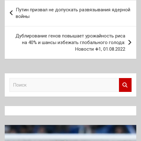
Навигация
Путин призвал не допускать развязывания ядерной
по
войны
записям
Дублирование генов повышает урожайность риса
на 40% и шансы избежать глобального голода:
Новости ➕1, 01.08.2022
П
о
и
с
к