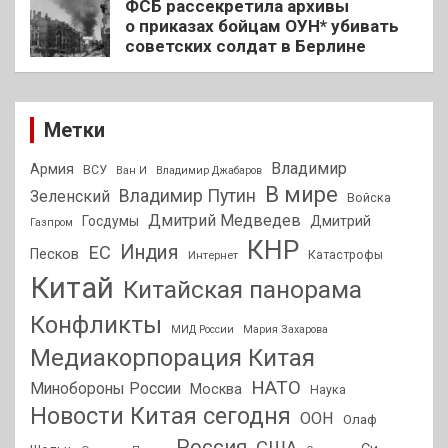
ФСБ рассекретила архивы
о приказах бойцам ОУН* убивать
советских солдат в Берлине
Метки
Владимир
Армия
ВСУ
Ван И
Владимир Джабаров
В мире
Владимир Путин
Зеленский
Войска
Дмитрий Медведев
Госдумы
Дмитрий
Газпром
КНР
Индия
ЕС
Песков
Интернет
Катастрофы
Китай
Китайская панорама
Конфликты
МИД России
Мария Захарова
Медиакорпорация Китая
НАТО
Минобороны России
Москва
Наука
Новости Китая сегодня
ООН
Олаф
Россия
США