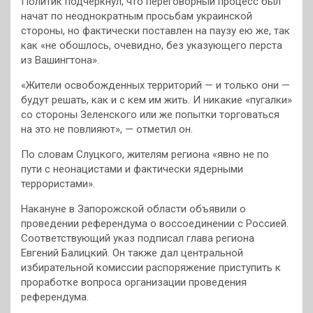
Политик подчеркнул, что переговорный процесс был
начат по неоднократным просьбам украинской
стороны, но фактически поставлен на паузу ею же, так
как «не обошлось, очевидно, без указующего перста
из Вашингтона».
«Жители освобожденных территорий — и только они —
будут решать, как и с кем им жить. И никакие «пугалки»
со стороны Зеленского или же попытки торговаться
на это не повлияют», — отметил он.
По словам Слуцкого, жителям региона «явно не по
пути с неонацистами и фактически ядерными
террористами».
Накануне в Запорожской области объявили о
проведении референдума о воссоединении с Россией.
Соответствующий указ подписал глава региона
Евгений Балицкий. Он также дал центральной
избирательной комиссии распоряжение приступить к
проработке вопроса организации проведения
референдума.