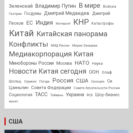
В мире
Владимир Путин
Зеленский
Войска
Дмитрий Медведев
Госдумы
Дмитрий
Газпром
КНР
Индия
ЕС
Песков
Интернет
Катастрофы
Китай
Китайская панорама
Конфликты
МИД России
Мария Захарова
Медиакорпорация Китая
НАТО
Минобороны России
Москва
Наука
Новости Китая сегодня
ООН
Олаф
Россия
США
Си
Шольц
Оружие
Погода
Санкции
Совета Федерации
Цзиньпин
Совета безопасности России
ТАСС
Украина
Социология
Шоу-бизнес
Тайвань
ФСБ
визит
США