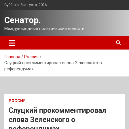
Перейти
Суббота, 8 августа, 2026
к
содержимому
Сенатор.
Международные политические новости.
Главная
Россия
Слуцкий прокомментировал слова Зеленского о
референдумах
РОССИЯ
Слуцкий прокомментировал
слова Зеленского о
референдумах