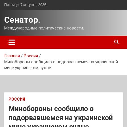
Перейти
Пятница, 7 августа, 2026
к
содержимому
Сенатор.
Международные политические новости.
Главная
Россия
Минобороны сообщило о подорвавшемся на украинской
мине украинском судне
РОССИЯ
Минобороны сообщило о
подорвавшемся на украинской
мине украинском судне