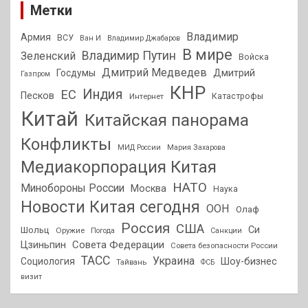
Метки
Владимир
Армия
ВСУ
Ван И
Владимир Джабаров
В мире
Владимир Путин
Зеленский
Войска
Дмитрий Медведев
Госдумы
Дмитрий
Газпром
КНР
Индия
ЕС
Песков
Интернет
Катастрофы
Китай
Китайская панорама
Конфликты
МИД России
Мария Захарова
Медиакорпорация Китая
НАТО
Минобороны России
Москва
Наука
Новости Китая сегодня
ООН
Олаф
Россия
США
Си
Шольц
Оружие
Погода
Санкции
Совета Федерации
Цзиньпин
Совета безопасности России
ТАСС
Украина
Социология
Шоу-бизнес
Тайвань
ФСБ
визит