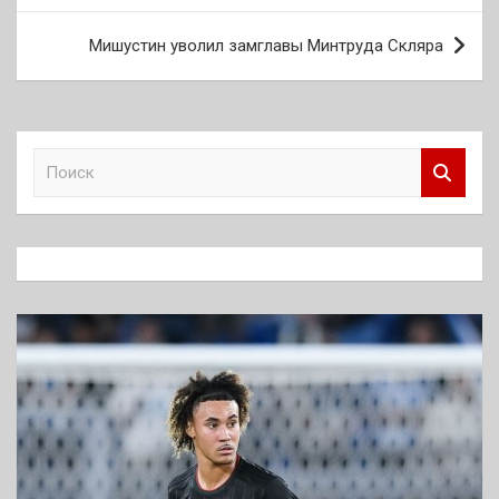
записям
Мишустин уволил замглавы Минтруда Скляра
П
о
и
с
к