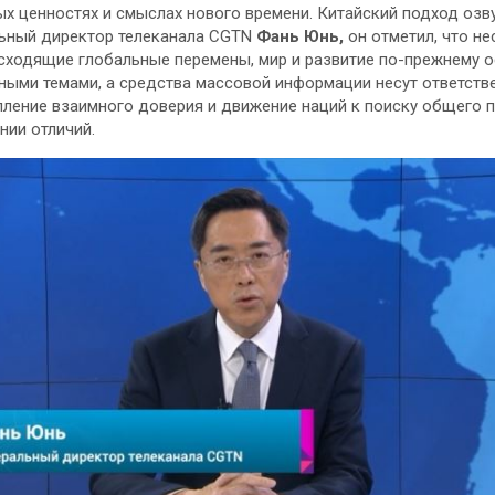
ых ценностях и смыслах нового времени. Китайский подход озв
ьный директор телеканала CGTN
Фань Юнь,
он отметил, что н
сходящие глобальные перемены, мир и развитие по-прежнему 
ными темами, а средства массовой информации несут ответств
пление взаимного доверия и движение наций к поиску общего 
нии отличий.