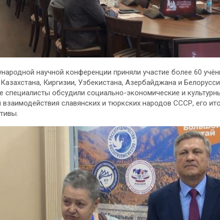
народной научной конференции приняли участие более 60 учён
 Казахстана, Киргизии, Узбекистана, Азербайджана и Белорусси
 специалисты обсудили социально-экономические и культурн
 взаимодействия славянских и тюркских народов СССР, его ито
ктивы.