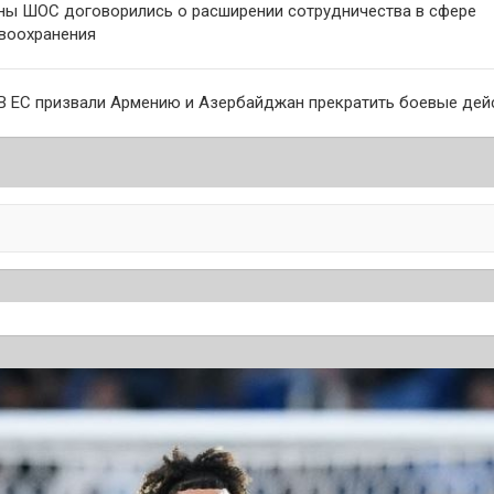
ны ШОС договорились о расширении сотрудничества в сфере
воохранения
сям
В ЕС призвали Армению и Азербайджан прекратить боевые дей