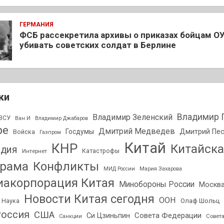
ГЕРМАНИЯ
ФСБ рассекретила архивы о приказах бойцам О
убивать советских солдат в Берлине
ки
Владимир 
Владимир Зеленский
ВСУ
Ван И
Владимир Джабаров
ре
Дмитрий Медведев
Госдумы
Дмитрий Пе
Войска
Газпром
Китай
КНР
Китайска
дия
Интернет
Катастрофы
орама
Конфликты
МИД России
Мария Захарова
акорпорация Китая
Минобороны России
Москв
Новости Китая сегодня
ООН
Олаф Шольц
Наука
оссия
США
Совета Федерации
Си Цзиньпин
Совет
Санкции