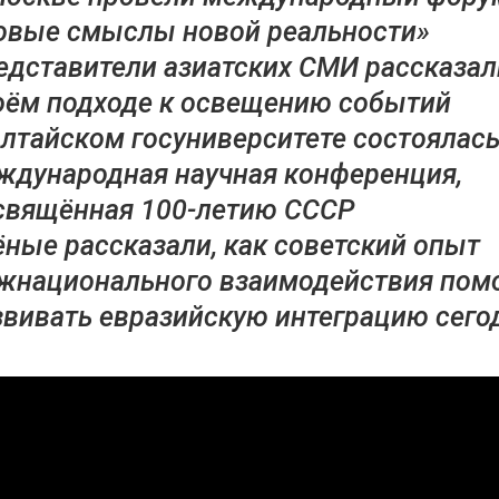
овые смыслы новой реальности»
едставители азиатских СМИ рассказал
оём подходе к освещению событий
Алтайском госуниверситете состоялас
ждународная научная конференция,
свящённая 100-летию СССР
ёные рассказали, как советский опыт
жнационального взаимодействия пом
звивать евразийскую интеграцию сего