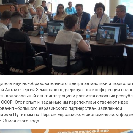
итель научно-образовательного центра алтаистики и тюрколог
й Алтай» Сергей Землюков подчеркнул: эта конференция позв
ь колоссальный опыт интеграции и развития союзных республ
 СССР. Этот опыт и заданные им перспективы отвечают идее
вания «большого евразийского партнёрства», заявленной
иром Путиным
на Первом Евразийском экономическом форум
 26 мая этого года.