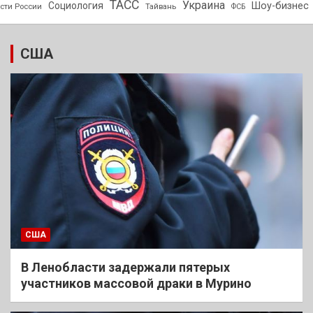
ТАСС
Украина
Социология
Шоу-бизнес
сти России
Тайвань
ФСБ
США
США
В Ленобласти задержали пятерых
участников массовой драки в Мурино