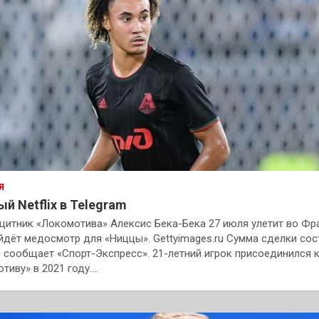
Я
й Netflix в Telegram
итник «Локомотива» Алексис Бека-Бека 27 июля улетит во Фр
йдёт медосмотр для «Ниццы». Gettyimages.ru Сумма сделки сос
, сообщает «Спорт-Экспресс». 21-летний игрок присоединился 
тиву» в 2021 году.…