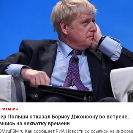
БРИТАНИЯ
ер Польши отказал Борису Джонсону во встрече,
вшись на нехватку времени
BM.ruFBM.ru Как сообщает РИА Новости со ссылкой на инфор