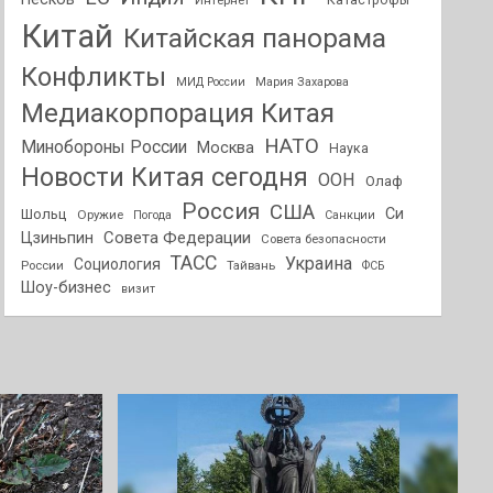
Интернет
Катастрофы
Китай
Китайская панорама
Конфликты
МИД России
Мария Захарова
Медиакорпорация Китая
НАТО
Минобороны России
Москва
Наука
Новости Китая сегодня
ООН
Олаф
Россия
США
Си
Шольц
Оружие
Погода
Санкции
Совета Федерации
Цзиньпин
Совета безопасности
ТАСС
Украина
Социология
России
Тайвань
ФСБ
Шоу-бизнес
визит