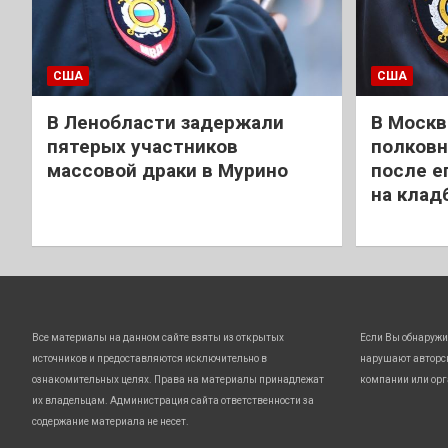
США
США
В Ленобласти задержали
В Москв
пятерых участников
полковн
массовой драки в Мурино
после е
на клад
Все материалы на данном сайте взяты из открытых
Если Вы обнаружи
источников и предоставляются исключительно в
нарушают авторс
ознакомительных целях. Права на материалы принадлежат
компании или орг
их владельцам. Администрация сайта ответственности за
содержание материала не несет.