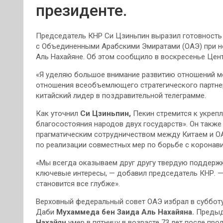
президенте.
Председатель КНР Си Цзиньпин выразил готовность 
с Объединенными Арабскими Эмиратами (ОАЭ) при н
Аль Нахайяне. Об этом сообщило в воскресенье Цен
«Я уделяю большое внимание развитию отношений ме
отношения всеобъемлющего стратегического партне
китайский лидер в поздравительной телеграмме.
Как уточнил
Си Цзиньпин,
Пекин стремится к укреп
благосостояния народов двух государств». Он также
прагматическим сотрудничеством между Китаем и ОА
по реализации совместных мер по борьбе с коронав
«Мы всегда оказываем друг другу твердую поддерж
ключевые интересы, — добавил председатель КНР. 
становится все глубже».
Верховный федеральный совет ОАЭ избрал в суббот
Даби
Мухаммеда бен Заида Аль Нахайяна.
Предыду
Нахайян
умер в пятницу в возрасте 73 лет после пр