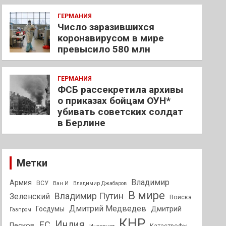
ГЕРМАНИЯ
Число заразившихся
коронавирусом в мире
превысило 580 млн
ГЕРМАНИЯ
ФСБ рассекретила архивы
о приказах бойцам ОУН*
убивать советских солдат
в Берлине
Метки
Владимир
Армия
ВСУ
Ван И
Владимир Джабаров
В мире
Владимир Путин
Зеленский
Войска
Дмитрий Медведев
Госдумы
Дмитрий
Газпром
КНР
Индия
ЕС
Песков