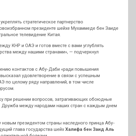
укреплять стратегическое партнерство
овоизбранном президенте шейхе Мухаммеде бен Заиде
тральное телевидение Китая.
жду КНР и ОАЭ и готов вместе с вами углублять
рства между нашими странами», — подчеркнул
лению контактов с Абу-Даби «ради повышения
 высказал удовлетворение в связи с успешным
Э по целому ряду направлений, в том числе
ирусом.
ку при решении вопросов, затрагивающих обоюдные
— Дружба между народами наших стран с каждым днем
у новым президентом страны наследного принца Абу-
щий глава государства шейх
Халифа бен Заид Аль
одолжительной болезни.