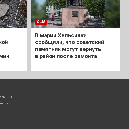
США
В мэрии Хельсинки
кой
сообщили, что советский
памятник могут вернуть
 мин
в район после ремонта
алы 18+!
ательна.