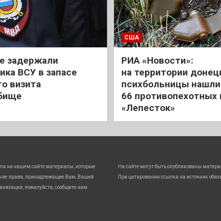
США
е задержали
РИА «Новости»:
ика ВСУ в запасе
на территории донец
го визита
психбольницы нашли
бище
66 противопехотных
«Лепесток»
ли на нашем сайте материалы, которые
На сайте могут быть опубликованы матери
кие права, принадлежащие Вам, Вашей
При цитировании ссылка на источник обяз
анизации, пожалуйста, сообщите нам.