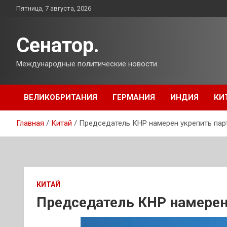
Перейти
Пятница, 7 августа, 2026
к
содержимому
Сенатор.
Международные политические новости.
ВЕЛИКОБРИТАНИЯ
ГЕРМАНИЯ
ИНДИЯ
КИ
Главная
Китай
Председатель КНР намерен укрепить пар
КИТАЙ
Председатель КНР намерен