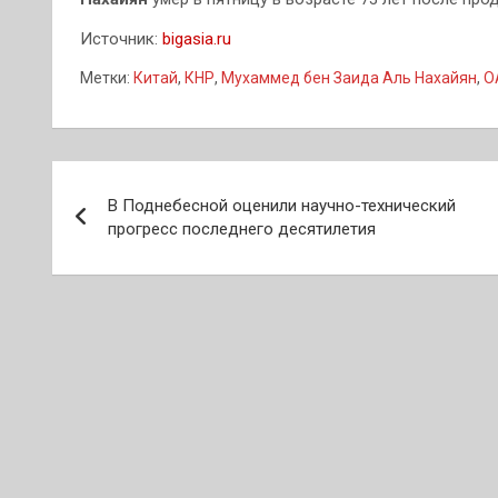
Источник:
bigasia.ru
Метки:
Китай
,
КНР
,
Мухаммед бен Заида Аль Нахайян
,
О
Навигация
В Поднебесной оценили научно-технический
по
прогресс последнего десятилетия
записям