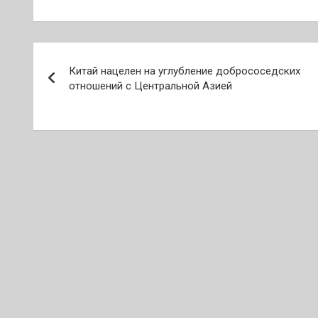
Навигация
Китай нацелен на углубление добрососедских
по
отношений с Центральной Азией
записям