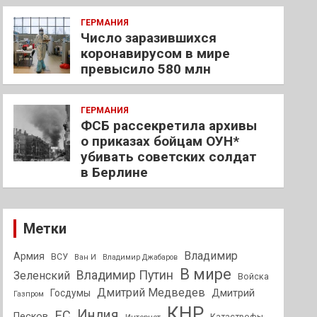
ГЕРМАНИЯ
Число заразившихся
коронавирусом в мире
превысило 580 млн
ГЕРМАНИЯ
ФСБ рассекретила архивы
о приказах бойцам ОУН*
убивать советских солдат
в Берлине
Метки
Владимир
Армия
ВСУ
Ван И
Владимир Джабаров
В мире
Владимир Путин
Зеленский
Войска
Дмитрий Медведев
Госдумы
Дмитрий
Газпром
КНР
Индия
ЕС
Песков