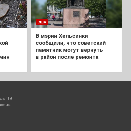
США
В мэрии Хельсинки
кой
сообщили, что советский
памятник могут вернуть
 мин
в район после ремонта
алы 18+!
ательна.