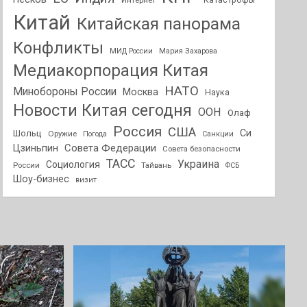
Интернет
Катастрофы
Китай
Китайская панорама
Конфликты
МИД России
Мария Захарова
Медиакорпорация Китая
НАТО
Минобороны России
Москва
Наука
Новости Китая сегодня
ООН
Олаф
Россия
США
Си
Шольц
Оружие
Погода
Санкции
Совета Федерации
Цзиньпин
Совета безопасности
ТАСС
Украина
Социология
России
Тайвань
ФСБ
Шоу-бизнес
визит