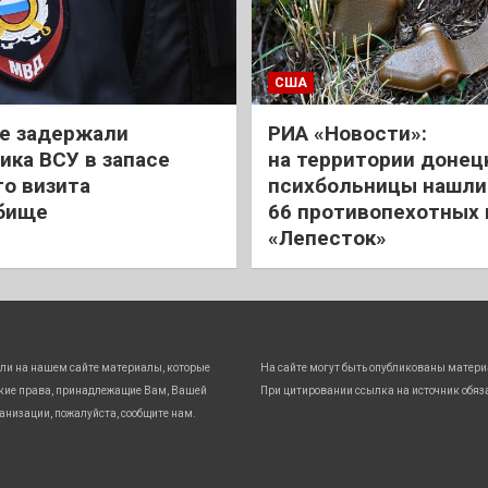
США
е задержали
РИА «Новости»:
ика ВСУ в запасе
на территории донец
го визита
психбольницы нашли
бище
66 противопехотных
«Лепесток»
ли на нашем сайте материалы, которые
На сайте могут быть опубликованы матери
кие права, принадлежащие Вам, Вашей
При цитировании ссылка на источник обяз
анизации, пожалуйста, сообщите нам.