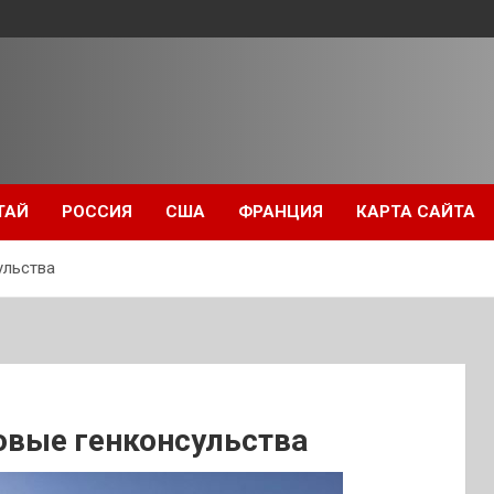
ТАЙ
РОССИЯ
США
ФРАНЦИЯ
КАРТА САЙТА
ульства
овые генконсульства