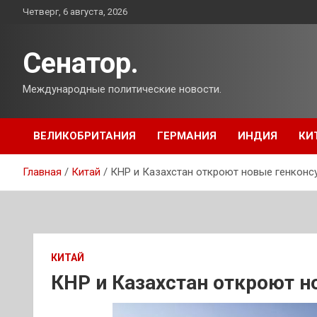
Перейти
Четверг, 6 августа, 2026
к
содержимому
Сенатор.
Международные политические новости.
ВЕЛИКОБРИТАНИЯ
ГЕРМАНИЯ
ИНДИЯ
КИ
Главная
Китай
КНР и Казахстан откроют новые генконс
КИТАЙ
КНР и Казахстан откроют н