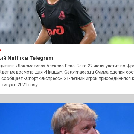
Я
й Netflix в Telegram
итник «Локомотива» Алексис Бека-Бека 27 июля улетит во Фр
йдёт медосмотр для «Ниццы». Gettyimages.ru Сумма сделки сос
, сообщает «Спорт-Экспресс». 21-летний игрок присоединился 
тиву» в 2021 году.…