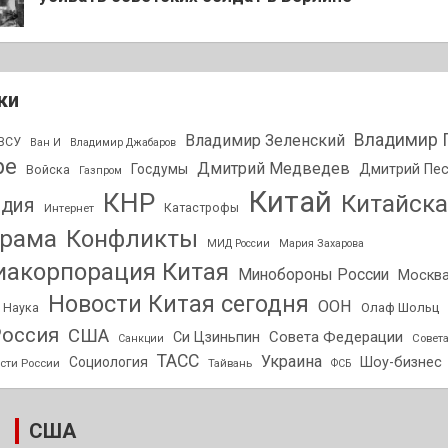
ки
Владимир 
Владимир Зеленский
ВСУ
Ван И
Владимир Джабаров
ре
Дмитрий Медведев
Госдумы
Дмитрий Пе
Войска
Газпром
Китай
КНР
Китайска
дия
Интернет
Катастрофы
орама
Конфликты
МИД России
Мария Захарова
акорпорация Китая
Минобороны России
Москв
Новости Китая сегодня
ООН
Олаф Шольц
Наука
оссия
США
Совета Федерации
Си Цзиньпин
Совет
Санкции
ТАСС
Украина
Социология
Шоу-бизнес
сти России
Тайвань
ФСБ
США