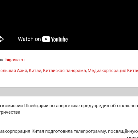
ик:
bigasia.ru
ольшая Азия
,
Китай
,
Китайская панорама
,
Медиакорпорация Кита
гация
а комиссии Швейцарии по энергетике предупредил об отключен
тричества
сям
иакорпорация Китая подготовила телепрограмму, посвящённу
моло