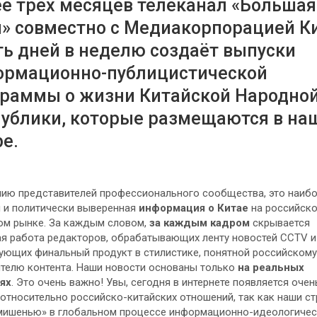
е трёх месяцев телеканал «Большая
» совместно с Медиакорпорацией К
ь дней в неделю создаёт выпуски
ормационно-публицистической
граммы о жизни Китайской Народно
ублики, которые размещаются в на
ре.
ию представителей профессионального сообщества, это наиб
 и политически выверенная
информация о Китае
на российск
ом рынке. За каждым словом,
за каждым кадром
скрывается
я работа редакторов, обрабатывающих ленту новостей CCTV и
ющих финальный продукт в стилистике, понятной российскому
телю контента. Наши новости основаны только
на реальных
ях
. Это очень важно! Увы, сегодня в интернете появляется очен
относительно российско-китайских отношений, так как наши с
мишенью» в глобальном процессе информационно-идеологичес