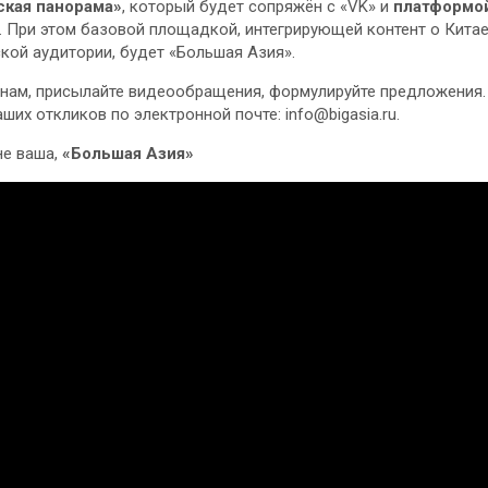
ская панорама»
, который будет сопряжён с «VK» и
платформо
. При этом базовой площадкой, интегрирующей контент о Кита
кой аудитории, будет «Большая Азия».
нам, присылайте видеообращения, формулируйте предложения
ших откликов по электронной почте: info@bigasia.ru.
не ваша,
«Большая Азия»