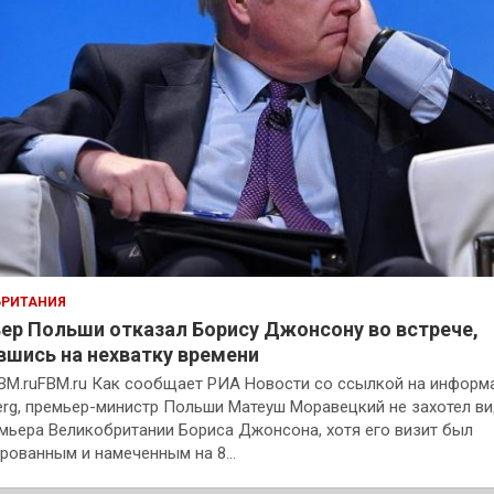
БРИТАНИЯ
ер Польши отказал Борису Джонсону во встрече,
вшись на нехватку времени
BM.ruFBM.ru Как сообщает РИА Новости со ссылкой на инфор
rg, премьер-министр Польши Матеуш Моравецкий не захотел в
мьера Великобритании Бориса Джонсона, хотя его визит был
рованным и намеченным на 8…