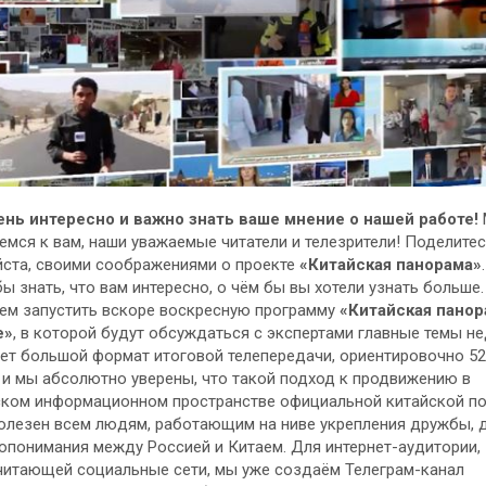
ень интересно и важно знать ваше мнение о нашей работе!
мся к вам, наши уважаемые читатели и телезрители! Поделитес
ста, своими соображениями о проекте
«Китайская панорама»
бы знать, что вам интересно, о чём бы вы хотели узнать больше
ем запустить вскоре воскресную программу
«Китайская панор
е»
, в которой будут обсуждаться с экспертами главные темы не
ет большой формат итоговой телепередачи, ориентировочно 52
 и мы абсолютно уверены, что такой подход к продвижению в
ком информационном пространстве официальной китайской п
олезен всем людям, работающим на ниве укрепления дружбы, 
опонимания между Россией и Китаем. Для интернет-аудитории,
итающей социальные сети, мы уже создаём Телеграм-канал