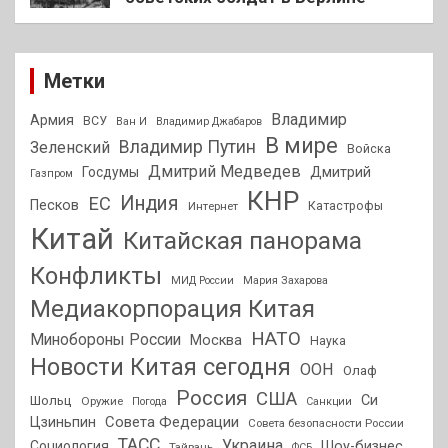
Метки
Владимир
Армия
ВСУ
Ван И
Владимир Джабаров
В мире
Владимир Путин
Зеленский
Войска
Дмитрий Медведев
Госдумы
Дмитрий
Газпром
КНР
Индия
ЕС
Песков
Интернет
Катастрофы
Китай
Китайская панорама
Конфликты
МИД России
Мария Захарова
Медиакорпорация Китая
НАТО
Минобороны России
Москва
Наука
Новости Китая сегодня
ООН
Олаф
Россия
США
Си
Шольц
Оружие
Погода
Санкции
Совета Федерации
Цзиньпин
Совета безопасности России
ТАСС
Украина
Социология
Шоу-бизнес
Тайвань
ФСБ