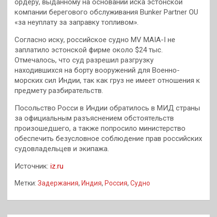
ордеру, выданному на основании иска эстонской
компании берегового обслуживания Bunker Partner OU
«за неуплату за заправку топливом».
Согласно иску, российское судно MV MAIA-I не
заплатило эстонской фирме около $24 тыс.
Отмечалось, что суд разрешил разгрузку
находившихся на борту вооружений для Военно-
морских сил Индии, так как груз не имеет отношения к
предмету разбирательств.
Посольство Росси в Индии обратилось в МИД страны
за официальным разъяснением обстоятельств
произошедшего, а также попросило министерство
обеспечить безусловное соблюдение прав российских
судовладельцев и экипажа.
Источник:
iz.ru
Метки:
Задержания
,
Индия
,
Россия
,
Судно