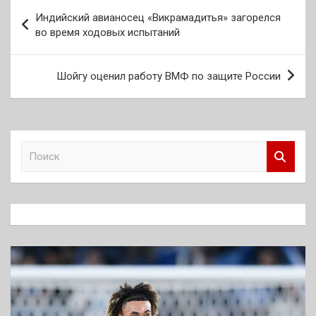
Навигация
Индийский авианосец «Викрамадитья» загорелся
по
во время ходовых испытаний
записям
Шойгу оценил работу ВМФ по защите России
П
о
и
с
к