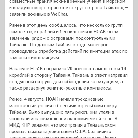
совместные практические военные учения в морском
и воздушном пространстве вокруг острова Тайвань», —
заявили военные в WeChat.
Ранее в этот день сообщалось, что несколько групп
самолетов, кораблей и беспилотников НОАК были
замечены рядом с островами, подконтрольными
Тайваню. По данным Тайбэя, в ходе маневров
проводилась отработка действий по имитации атак по
тайваньским позициям.
Накануне НОАК направила 20 военных самолетов и 14
кораблей в сторону Тайваня. Тайвань в ответ направил
воздушный патруль для наблюдения за ситуацией, а
также развернул зенитно-ракетные комплексы.
Ранее, 4 августа, НОАК начала трехдневные
масштабные учения с боевыми стрельбами вокруг
Тайваня. Было выпущено пять ракет, они упали в
японской исключительной экономической зоне. В
МИД КНР заявили, что все трения в Тайваньском
проливе вызваны действиями США, без визита
спикера палаты представителей конгресса Нэнси