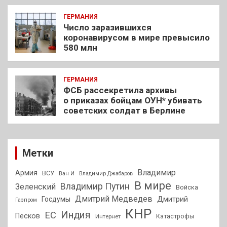
ГЕРМАНИЯ
Число заразившихся
коронавирусом в мире превысило
580 млн
ГЕРМАНИЯ
ФСБ рассекретила архивы
о приказах бойцам ОУН* убивать
советских солдат в Берлине
Метки
Владимир
Армия
ВСУ
Ван И
Владимир Джабаров
В мире
Владимир Путин
Зеленский
Войска
Дмитрий Медведев
Госдумы
Дмитрий
Газпром
КНР
Индия
ЕС
Песков
Интернет
Катастрофы