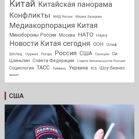
Китай
Китайская панорама
Конфликты
МИД России
Мария Захарова
Медиакорпорация Китая
НАТО
Минобороны России
Москва
Наука
Новости Китая сегодня
ООН
Олаф
Россия
США
Си
Шольц
Оружие
Погода
Санкции
Совета Федерации
Цзиньпин
Совета безопасности России
ТАСС
Украина
Социология
Шоу-бизнес
Тайвань
ФСБ
визит
США