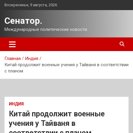
Перейти
Воскресенье, 9 августа, 2026
к
содержимому
Сенатор.
Международные политические новости.
Главная
Индия
Китай продолжит военные учения у Тайваня в соответствии
с планом
ИНДИЯ
Китай продолжит военные
учения у Тайваня в
соответствии с планом