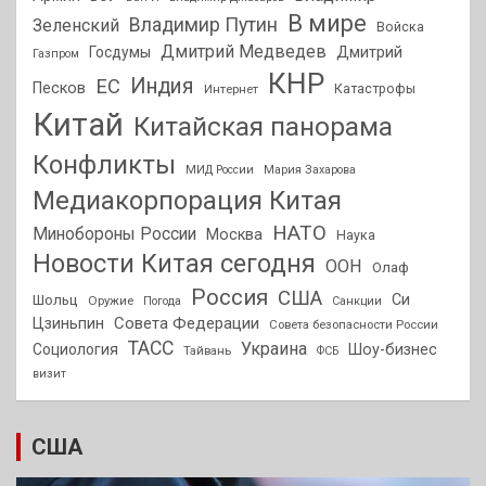
В мире
Владимир Путин
Зеленский
Войска
Дмитрий Медведев
Госдумы
Дмитрий
Газпром
КНР
Индия
ЕС
Песков
Интернет
Катастрофы
Китай
Китайская панорама
Конфликты
МИД России
Мария Захарова
Медиакорпорация Китая
НАТО
Минобороны России
Москва
Наука
Новости Китая сегодня
ООН
Олаф
Россия
США
Си
Шольц
Оружие
Погода
Санкции
Совета Федерации
Цзиньпин
Совета безопасности России
ТАСС
Украина
Социология
Шоу-бизнес
Тайвань
ФСБ
визит
США