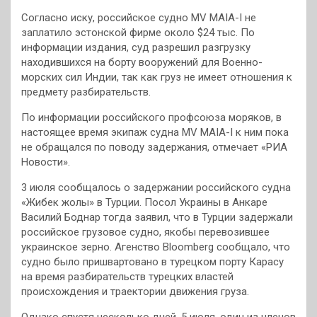
Согласно иску, российское судно MV MAIA-I не
заплатило эстонской фирме около $24 тыс. По
информации издания, суд разрешил разгрузку
находившихся на борту вооружений для Военно-
морских сил Индии, так как груз не имеет отношения к
предмету разбирательств.
По информации российского профсоюза моряков, в
настоящее время экипаж судна MV MAIA-I к ним пока
не обращался по поводу задержания, отмечает «РИА
Новости».
3 июля сообщалось о задержании российского судна
«Жибек жолы» в Турции. Посол Украины в Анкаре
Василий Боднар тогда заявил, что в Турции задержали
российское грузовое судно, якобы перевозившее
украинское зерно. Агенство Bloomberg сообщало, что
судно было пришвартовано в турецком порту Карасу
на время разбирательств турецких властей
происхождения и траектории движения груза.
Однако спустя несколько дней, 5 июля, один из членов