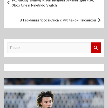
Ролевому экшену Risen выдали рейтинг для PS4,
по
Xbox One и Ninetndo Switch
записям
В Германии простились с Русланой Писанкой
П
о
и
с
к