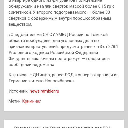
В квартире одного из фигурантов полицейские
обнаружили и изъяли сверток массой более 0,15 гр с
синтетикой. У второго подогреваемого — более 30
свертков с содержимым внутри порошкообразным
веществом.
«Следователями СЧ СУ УМВД России по Томской
области возбуждены два уголовных дела по
признакам преступлений, предусмотренных ч.3 ст.228.1
Уголовного кодекса Российской Федерации.
Фигуранты заключены под стражу», — говорится в
сообщении ведомства.
Как писал НДН.инфо, ранее ЛСД-конверт отправили из
Германии жителю Новосибирска.
Источник:
news.rambler.ru
Метки:
Криминал
Навигация