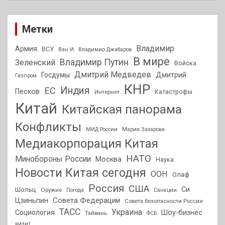
Метки
Владимир
Армия
ВСУ
Ван И
Владимир Джабаров
В мире
Владимир Путин
Зеленский
Войска
Дмитрий Медведев
Госдумы
Дмитрий
Газпром
КНР
Индия
ЕС
Песков
Интернет
Катастрофы
Китай
Китайская панорама
Конфликты
МИД России
Мария Захарова
Медиакорпорация Китая
НАТО
Минобороны России
Москва
Наука
Новости Китая сегодня
ООН
Олаф
Россия
США
Си
Шольц
Оружие
Погода
Санкции
Совета Федерации
Цзиньпин
Совета безопасности России
ТАСС
Украина
Социология
Шоу-бизнес
Тайвань
ФСБ
визит