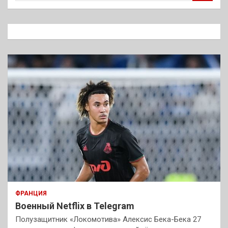
и
с
к
ФРАНЦИЯ
Военный Netflix в Telegram
Полузащитник «Локомотива» Алексис Бека-Бека 27