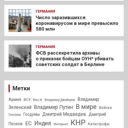
ГЕРМАНИЯ
Число заразившихся
коронавирусом в мире превысило
580 млн
ГЕРМАНИЯ
ФСБ рассекретила архивы
о приказах бойцам ОУН* убивать
советских солдат в Берлине
Метки
Владимир
Армия
ВСУ
Ван И
Владимир Джабаров
В мире
Владимир Путин
Зеленский
Войска
Дмитрий Медведев
Госдумы
Дмитрий
Газпром
КНР
Индия
ЕС
Песков
Интернет
Катастрофы