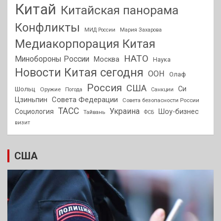
Китай
Китайская панорама
Конфликты
МИД России
Мария Захарова
Медиакорпорация Китая
НАТО
Минобороны России
Москва
Наука
Новости Китая сегодня
ООН
Олаф
Россия
США
Си
Шольц
Оружие
Погода
Санкции
Совета Федерации
Цзиньпин
Совета безопасности России
ТАСС
Украина
Социология
Шоу-бизнес
Тайвань
ФСБ
визит
США