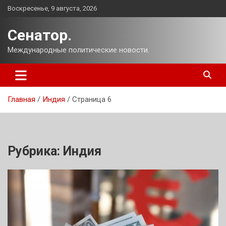
Перейти
Воскресенье, 9 августа, 2026
к
содержимому
Сенатор.
Международные политические новости.
Главная
Индия
Страница 6
Рубрика:
Индия