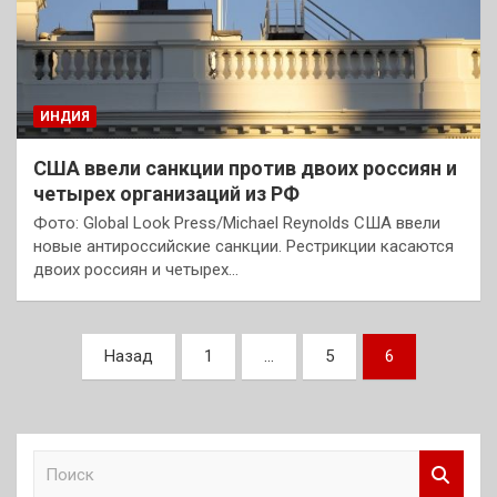
ИНДИЯ
США ввели санкции против двоих россиян и
четырех организаций из РФ
Фото: Global Look Press/Michael Reynolds США ввели
новые антироссийские санкции. Рестрикции касаются
двоих россиян и четырех…
Пагинация
Назад
1
…
5
6
записей
П
о