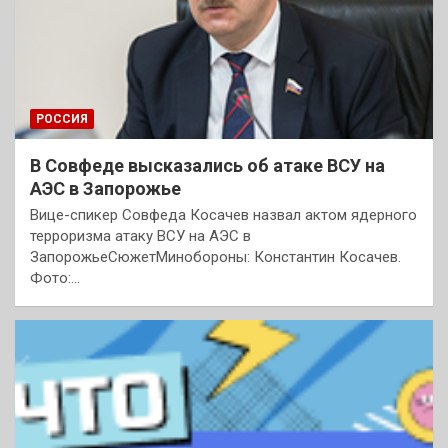
РОССИЯ
В Совфеде высказались об атаке ВСУ на
АЭС в Запорожье
Вице-спикер Совфеда Косачев назвал актом ядерного
терроризма атаку ВСУ на АЭС в
ЗапорожьеСюжетМинобороны: Константин Косачев.
Фото:…