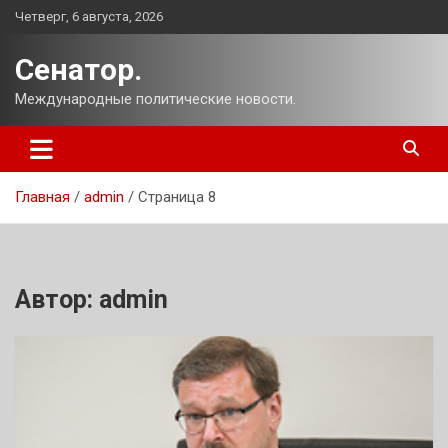
Перейти
Четверг, 6 августа, 2026
к
содержимому
Сенатор.
Международные политические новости.
Главная
admin
Страница 8
Автор:
admin