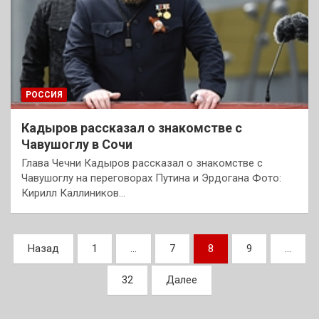
РОССИЯ
Кадыров рассказал о знакомстве с
Чавушоглу в Сочи
Глава Чечни Кадыров рассказал о знакомстве с
Чавушоглу на переговорах Путина и Эрдогана Фото:
Кирилл Каллиников…
Пагинация
Назад
1
…
7
8
9
…
записей
32
Далее