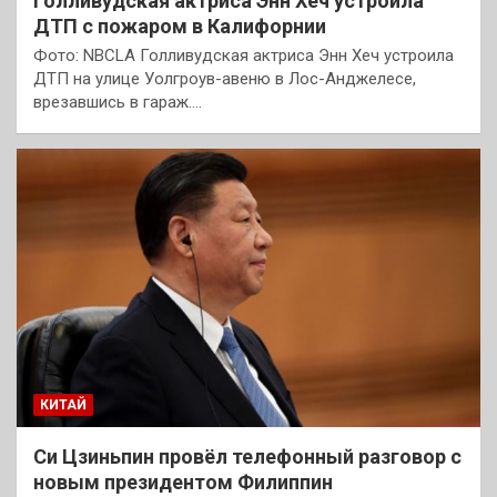
Голливудская актриса Энн Хеч устроила
ДТП с пожаром в Калифорнии
Фото: NBCLA Голливудская актриса Энн Хеч устроила
ДТП на улице Уолгроув-авеню в Лос-Анджелесе,
врезавшись в гараж.…
КИТАЙ
Си Цзиньпин провёл телефонный разговор с
новым президентом Филиппин