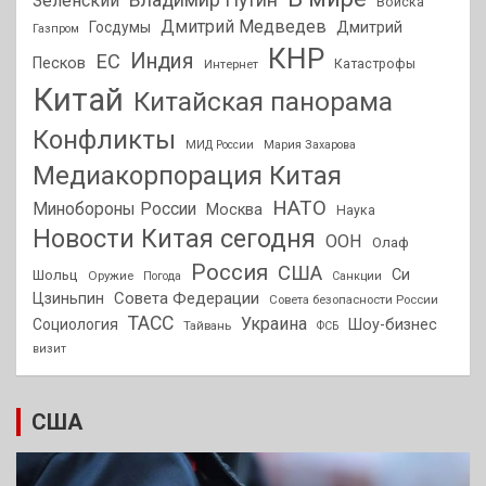
Зеленский
Войска
Дмитрий Медведев
Госдумы
Дмитрий
Газпром
КНР
Индия
ЕС
Песков
Интернет
Катастрофы
Китай
Китайская панорама
Конфликты
МИД России
Мария Захарова
Медиакорпорация Китая
НАТО
Минобороны России
Москва
Наука
Новости Китая сегодня
ООН
Олаф
Россия
США
Си
Шольц
Оружие
Погода
Санкции
Совета Федерации
Цзиньпин
Совета безопасности России
ТАСС
Украина
Социология
Шоу-бизнес
Тайвань
ФСБ
визит
США