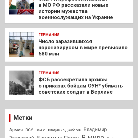
в МО РФ рассказали новые
истории мужества
военнослужащих на Украине
ГЕРМАНИЯ
Число заразившихся
коронавирусом в мире превысило
580 млн
ГЕРМАНИЯ
ФСБ рассекретила архивы
о приказах бойцам ОУН* убивать
советских солдат в Берлине
Метки
Владимир
Армия
ВСУ
Ван И
Владимир Джабаров
В мире
Владимир Путин