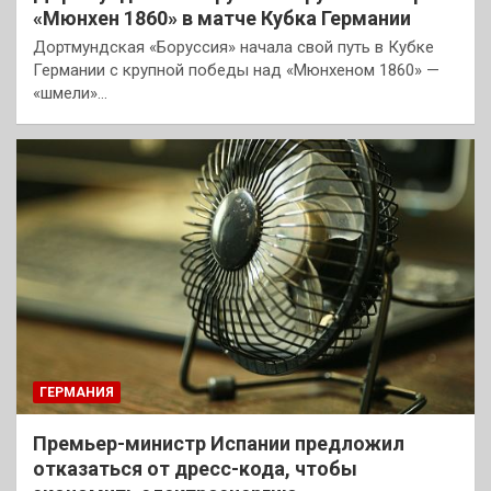
«Мюнхен 1860» в матче Кубка Германии
Дортмундская «Боруссия» начала свой путь в Кубке
Германии с крупной победы над «Мюнхеном 1860» —
«шмели»…
ГЕРМАНИЯ
Премьер-министр Испании предложил
отказаться от дресс-кода, чтобы