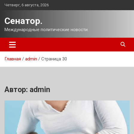
Перейти
Четверг, 6 августа, 2026
к
содержимому
Сенатор.
Международные политические новости.
Главная
admin
Страница 30
Автор:
admin