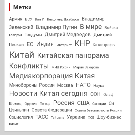
Метки
Владимир
Армия
ВСУ
Ван И
Владимир Джабаров
В мире
Владимир Путин
Зеленский
Войска
Дмитрий Медведев
Госдумы
Дмитрий
Газпром
КНР
Индия
ЕС
Песков
Интернет
Катастрофы
Китай
Китайская панорама
Конфликты
МИД России
Мария Захарова
Медиакорпорация Китая
НАТО
Минобороны России
Москва
Наука
Новости Китая сегодня
ООН
Олаф
Россия
США
Си
Шольц
Оружие
Погода
Санкции
Совета Федерации
Цзиньпин
Совета безопасности России
ТАСС
Украина
Социология
Шоу-бизнес
Тайвань
ФСБ
визит