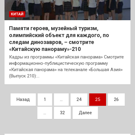
КИТАЙ
Памяти героев, музейный туризм,
олимпийский объект для каждого, по
следам динозавров, – смотрите
«Китайскую панораму»-210
Кадры из программы «Китайская панорама» Смотрите
информационно-публицистическую программу
«Китайская панорама» на телеканале «Большая Азия»
(Выпуск 210):…
Пагинация
Назад
1
…
24
25
26
записей
…
32
Далее