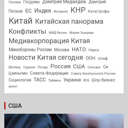
Дмитрий Медведев
Госдумы
Дмитрий
Газпром
КНР
Индия
ЕС
Песков
Интернет
Катастрофы
Китай
Китайская панорама
Конфликты
МИД России
Мария Захарова
Медиакорпорация Китая
НАТО
Минобороны России
Москва
Наука
Новости Китая сегодня
ООН
Олаф
Россия
США
Си
Шольц
Оружие
Погода
Санкции
Совета Федерации
Цзиньпин
Совета безопасности России
ТАСС
Украина
Социология
Шоу-бизнес
Тайвань
ФСБ
визит
США