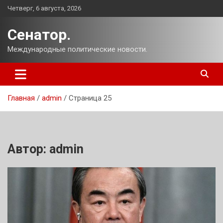
Перейти
Четверг, 6 августа, 2026
к
содержимому
Сенатор.
Международные политические новости.
Главная
admin
Страница 25
Автор:
admin