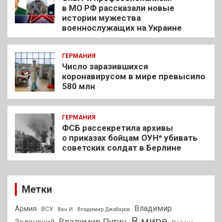
в МО РФ рассказали новые
истории мужества
военнослужащих на Украине
ГЕРМАНИЯ
Число заразившихся
коронавирусом в мире превысило
580 млн
ГЕРМАНИЯ
ФСБ рассекретила архивы
о приказах бойцам ОУН* убивать
советских солдат в Берлине
Метки
Владимир
Армия
ВСУ
Ван И
Владимир Джабаров
В мире
Владимир Путин