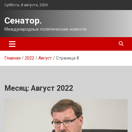
Перейти
Суббота, 8 августа, 2026
к
содержимому
Сенатор.
Международные политические новости.
Главная
2022
Август
Страница 8
Месяц:
Август 2022