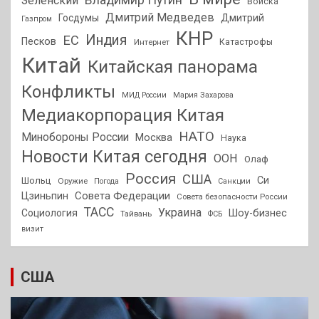
Зеленский
Войска
Дмитрий Медведев
Госдумы
Дмитрий
Газпром
КНР
Индия
ЕС
Песков
Интернет
Катастрофы
Китай
Китайская панорама
Конфликты
МИД России
Мария Захарова
Медиакорпорация Китая
НАТО
Минобороны России
Москва
Наука
Новости Китая сегодня
ООН
Олаф
Россия
США
Си
Шольц
Оружие
Погода
Санкции
Совета Федерации
Цзиньпин
Совета безопасности России
ТАСС
Украина
Социология
Шоу-бизнес
Тайвань
ФСБ
визит
США