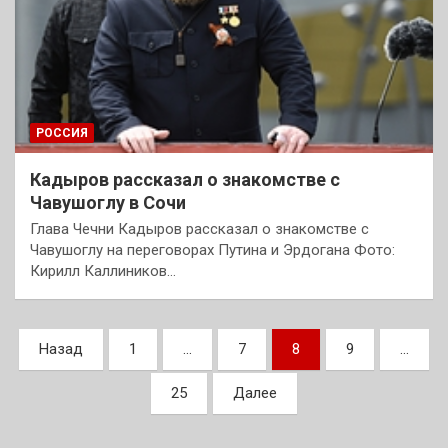
РОССИЯ
Кадыров рассказал о знакомстве с
Чавушоглу в Сочи
Глава Чечни Кадыров рассказал о знакомстве с
Чавушоглу на переговорах Путина и Эрдогана Фото:
Кирилл Каллиников…
Пагинация
Назад
1
…
7
8
9
…
записей
25
Далее