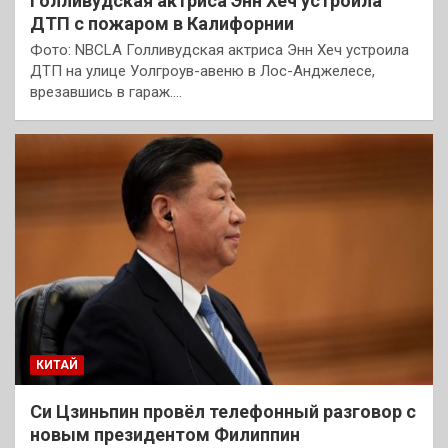
Голливудская актриса Энн Хеч устроила
ДТП с пожаром в Калифорнии
Фото: NBCLA Голливудская актриса Энн Хеч устроила
ДТП на улице Уолгроув-авеню в Лос-Анджелесе,
врезавшись в гараж.…
КИТАЙ
Си Цзиньпин провёл телефонный разговор с
новым президентом Филиппин