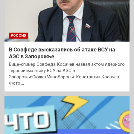
РОССИЯ
В Совфеде высказались об атаке ВСУ на
АЭС в Запорожье
Вице-спикер Совфеда Косачев назвал актом ядерного
терроризма атаку ВСУ на АЭС в
ЗапорожьеСюжетМинобороны: Константин Косачев.
Фото:…