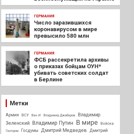
ГЕРМАНИЯ
Число заразившихся
коронавирусом в мире
превысило 580 млн
ГЕРМАНИЯ
ФСБ рассекретила архивы
о приказах бойцам ОУН*
убивать советских солдат
в Берлине
Метки
Владимир
Армия
ВСУ
Ван И
Владимир Джабаров
В мире
Владимир Путин
Зеленский
Войска
Дмитрий Медведев
Госдумы
Дмитрий
Газпром