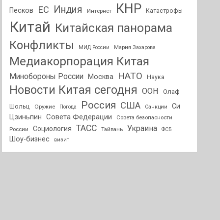
КНР
Индия
ЕС
Песков
Интернет
Катастрофы
Китай
Китайская панорама
Конфликты
МИД России
Мария Захарова
Медиакорпорация Китая
НАТО
Минобороны России
Москва
Наука
Новости Китая сегодня
ООН
Олаф
Россия
США
Си
Шольц
Оружие
Погода
Санкции
Совета Федерации
Цзиньпин
Совета безопасности
ТАСС
Украина
Социология
России
Тайвань
ФСБ
Шоу-бизнес
визит